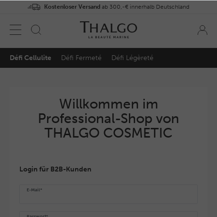
Kostenloser Versand
ab 300,-€ innerhalb Deutschland
Défi Cellulite
Défi Fermeté
Défi Légèreté
Willkommen im
Professional-Shop von
THALGO COSMETIC
Login für B2B-Kunden
E-Mail*
Passwort*