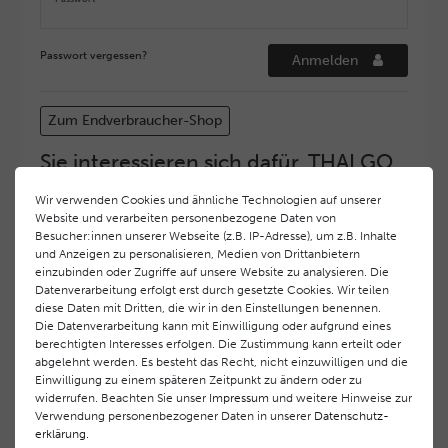
Passwort vergessen?
Anmelden
Zum Endverbraucher-Shop
Sie interessieren sich dafür, THALGO
COSMETIC Partner und Depositär zu
Wir verwenden Cookies und ähnliche Technologien auf unserer
werden?
Website und verarbeiten personenbezogene Daten von
Hohe Servicequalität und ein exzellentes Markenimage
Besucher:innen unserer Webseite (z.B. IP-Adresse), um z.B. Inhalte
und Anzeigen zu personalisieren, Medien von Drittanbietern
haben bei
THALGO COSMETIC
oberste Priorität.
einzubinden oder Zugriffe auf unsere Website zu analysieren. Die
Anspruchsvollen Endverbrauchern möchten wir ein
Datenverarbeitung erfolgt erst durch gesetzte Cookies. Wir teilen
hohes Qualitätsniveau und gleichzeitig eine
diese Daten mit Dritten, die wir in den Einstellungen benennen.
überdurchschnittliche Behandlungs- und Serviceleistung
Die Datenverarbeitung kann mit Einwilligung oder aufgrund eines
gewährleisten. Deshalb haben wir ein selektives
berechtigten Interesses erfolgen. Die Zustimmung kann erteilt oder
Vertriebssystem eingeführt.
THALGO COSMETIC
Partner
abgelehnt werden. Es besteht das Recht, nicht einzuwilligen und die
Einwilligung zu einem späteren Zeitpunkt zu ändern oder zu
werden auf diese Weise wirtschaftlich unterstützt,
widerrufen. Beachten Sie unser
Impressum
und weitere Hinweise zur
während Endverbrauchern eine stets gleichbleibend hohe
Verwendung personenbezogener Daten in unserer
Daten­schutz­
Dienstleistungsqualität und ein innovatives Produkt- und
erklärung
.
Behandlungsprogramm geboten wird.