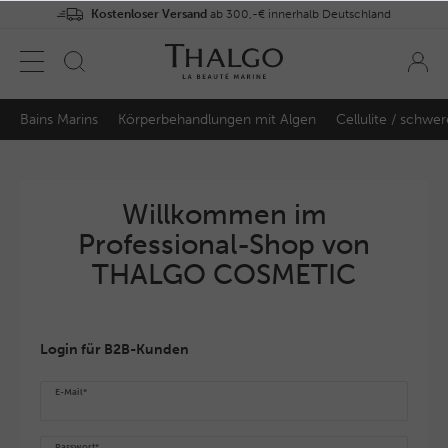
Kostenloser Versand
ab 300,-€ innerhalb Deutschland
Bains Marins
Körperbehandlungen mit Algen
Cellulite / schwe
Willkommen im
Professional-Shop von
THALGO COSMETIC
Login für B2B-Kunden
E-Mail*
Passwort*