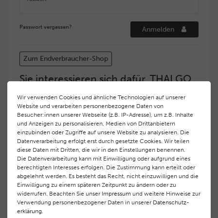
Passwort vergessen?
Anmelden
Zum Endverbraucher-Shop
Sie interessieren sich dafür, THALGO
COSMETIC Partner und Depositär zu
Wir verwenden Cookies und ähnliche Technologien auf unserer
werden?
Website und verarbeiten personenbezogene Daten von
Hohe Servicequalität und ein exzellentes Markenimage
Besucher:innen unserer Webseite (z.B. IP-Adresse), um z.B. Inhalte
und Anzeigen zu personalisieren, Medien von Drittanbietern
haben bei
THALGO COSMETIC
oberste Priorität.
einzubinden oder Zugriffe auf unsere Website zu analysieren. Die
Anspruchsvollen Endverbrauchern möchten wir ein
Datenverarbeitung erfolgt erst durch gesetzte Cookies. Wir teilen
hohes Qualitätsniveau und gleichzeitig eine
diese Daten mit Dritten, die wir in den Einstellungen benennen.
überdurchschnittliche Behandlungs- und Serviceleistung
Die Datenverarbeitung kann mit Einwilligung oder aufgrund eines
gewährleisten. Deshalb haben wir ein selektives
berechtigten Interesses erfolgen. Die Zustimmung kann erteilt oder
Vertriebssystem eingeführt.
THALGO COSMETIC
Partner
abgelehnt werden. Es besteht das Recht, nicht einzuwilligen und die
Einwilligung zu einem späteren Zeitpunkt zu ändern oder zu
werden auf diese Weise wirtschaftlich unterstützt,
widerrufen. Beachten Sie unser
Impressum
und weitere Hinweise zur
während Endverbrauchern eine stets gleichbleibend hohe
Verwendung personenbezogener Daten in unserer
Daten­schutz­
Dienstleistungsqualität und ein innovatives Produkt- und
erklärung
.
Behandlungsprogramm geboten wird.