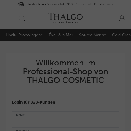
Kostenloser Versand
ab 300,-€ innerhalb Deutschland
Hyalu-Procollagéne
Éveil à la Mer
Source Marine
Cold Cre
Willkommen im
Professional-Shop von
THALGO COSMETIC
Login für B2B-Kunden
E-Mail*
Passwort*