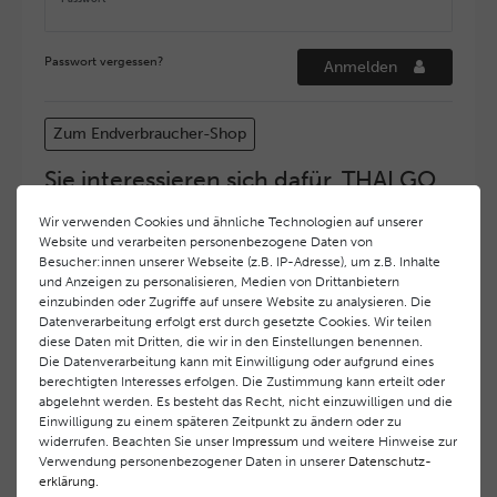
Passwort vergessen?
Anmelden
Zum Endverbraucher-Shop
Sie interessieren sich dafür, THALGO
COSMETIC Partner und Depositär zu
Wir verwenden Cookies und ähnliche Technologien auf unserer
werden?
Website und verarbeiten personenbezogene Daten von
Hohe Servicequalität und ein exzellentes Markenimage
Besucher:innen unserer Webseite (z.B. IP-Adresse), um z.B. Inhalte
und Anzeigen zu personalisieren, Medien von Drittanbietern
haben bei
THALGO COSMETIC
oberste Priorität.
einzubinden oder Zugriffe auf unsere Website zu analysieren. Die
Anspruchsvollen Endverbrauchern möchten wir ein
Datenverarbeitung erfolgt erst durch gesetzte Cookies. Wir teilen
hohes Qualitätsniveau und gleichzeitig eine
diese Daten mit Dritten, die wir in den Einstellungen benennen.
überdurchschnittliche Behandlungs- und Serviceleistung
Die Datenverarbeitung kann mit Einwilligung oder aufgrund eines
gewährleisten. Deshalb haben wir ein selektives
berechtigten Interesses erfolgen. Die Zustimmung kann erteilt oder
Vertriebssystem eingeführt.
THALGO COSMETIC
Partner
abgelehnt werden. Es besteht das Recht, nicht einzuwilligen und die
Einwilligung zu einem späteren Zeitpunkt zu ändern oder zu
werden auf diese Weise wirtschaftlich unterstützt,
widerrufen. Beachten Sie unser
Impressum
und weitere Hinweise zur
während Endverbrauchern eine stets gleichbleibend hohe
Verwendung personenbezogener Daten in unserer
Daten­schutz­
Dienstleistungsqualität und ein innovatives Produkt- und
erklärung
.
Behandlungsprogramm geboten wird.