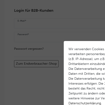
Login für B2B-Kunden
E-Mail*
Passwort*
Passwort vergessen?
Wir verwenden Cookies 
verarbeiten personenbe
(z.B. IP-Adresse), um z.
Zum Endverbraucher-Shop
Drittanbietern einzubind
Die Datenverarbeitung er
Daten mit Dritten, die w
Die Datenverarbeitung k
Interesses erfolgen. Di
besteht das Recht, nicht
Zeitpunkt zu ändern ode
weitere Hinweise zur V
Daten­schutz­erklärung
.