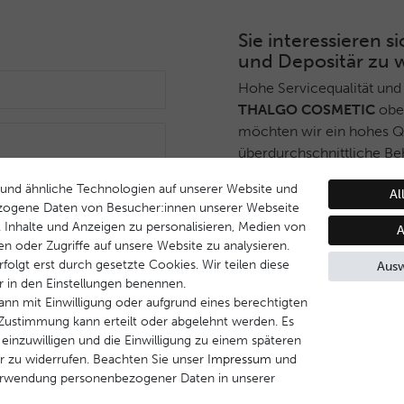
Sie interessieren
und Depositär zu 
Hohe Servicequalität und
THALGO COSMETIC
ober
möchten wir ein hohes Qua
überdurchschnittliche Be
Deshalb haben wir ein sel
und ähnliche Technologien auf unserer Website und
Anmelden
Al
THALGO COSMETIC
Part
zogene Daten von Besucher:innen unserer Webseite
während Endverbrauchern 
B. Inhalte und Anzeigen zu personalisieren, Medien von
A
Dienstleistungsqualität u
en oder Zugriffe auf unsere Website zu analysieren.
Behandlungsprogramm ge
folgt erst durch gesetzte Cookies. Wir teilen diese
Ausw
ir in den Einstellungen benennen.
Wenn Sie Interesse daran
ann mit Einwilligung oder aufgrund eines berechtigten
werden, nehmen Sie bitte 
e Zustimmung kann erteilt oder abgelehnt werden. Es
 einzuwilligen und die Einwilligung zu einem späteren
r zu widerrufen. Beachten Sie unser
Impressum
und
Kontakt aufnehmen
erwendung personenbezogener Daten in unserer