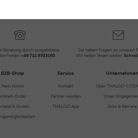
e Beratung durch ausgebildete
Sie haben Fragen zu unseren 
iker*innen
+49 721 8933160
Wir helfen Ihnen weiter.
Schrei
B2B-Shop
Service
Unternehme
Mein Konto
Kontakt
Über THALGO COSM
Schnell-Order
Partner werden
Unser Engageme
rsand & Kosten
THALGO App
Jobs & Karriere
ungsmöglichkeiten