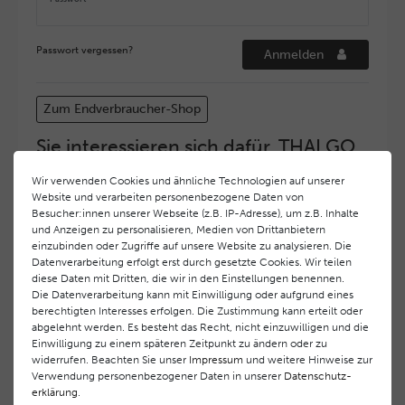
Passwort vergessen?
Anmelden
Zum Endverbraucher-Shop
Sie interessieren sich dafür, THALGO
COSMETIC Partner und Depositär zu
Wir verwenden Cookies und ähnliche Technologien auf unserer
werden?
Website und verarbeiten personenbezogene Daten von
Hohe Servicequalität und ein exzellentes Markenimage
Besucher:innen unserer Webseite (z.B. IP-Adresse), um z.B. Inhalte
und Anzeigen zu personalisieren, Medien von Drittanbietern
haben bei
THALGO COSMETIC
oberste Priorität.
einzubinden oder Zugriffe auf unsere Website zu analysieren. Die
Anspruchsvollen Endverbrauchern möchten wir ein
Datenverarbeitung erfolgt erst durch gesetzte Cookies. Wir teilen
hohes Qualitätsniveau und gleichzeitig eine
diese Daten mit Dritten, die wir in den Einstellungen benennen.
überdurchschnittliche Behandlungs- und Serviceleistung
Die Datenverarbeitung kann mit Einwilligung oder aufgrund eines
gewährleisten. Deshalb haben wir ein selektives
berechtigten Interesses erfolgen. Die Zustimmung kann erteilt oder
Vertriebssystem eingeführt.
THALGO COSMETIC
Partner
abgelehnt werden. Es besteht das Recht, nicht einzuwilligen und die
Einwilligung zu einem späteren Zeitpunkt zu ändern oder zu
werden auf diese Weise wirtschaftlich unterstützt,
widerrufen. Beachten Sie unser
Impressum
und weitere Hinweise zur
während Endverbrauchern eine stets gleichbleibend hohe
Verwendung personenbezogener Daten in unserer
Daten­schutz­
Dienstleistungsqualität und ein innovatives Produkt- und
erklärung
.
Behandlungsprogramm geboten wird.