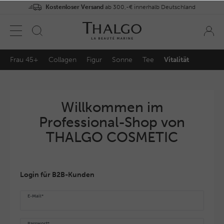
Kostenloser Versand
ab 300,-€ innerhalb Deutschland
Frau 45+
Collagen
Figur
Sonne
Tee
Vitalität
Willkommen im
Professional-Shop von
THALGO COSMETIC
Login für B2B-Kunden
E-Mail*
Passwort*