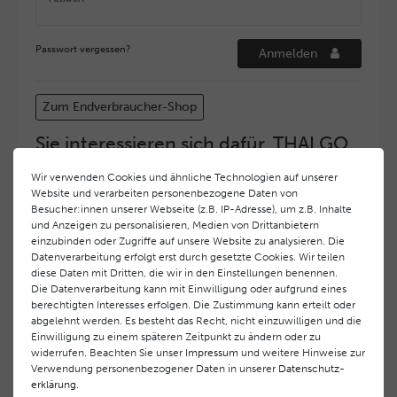
Passwort vergessen?
Anmelden
Zum Endverbraucher-Shop
Sie interessieren sich dafür, THALGO
COSMETIC Partner und Depositär zu
Wir verwenden Cookies und ähnliche Technologien auf unserer
werden?
Website und verarbeiten personenbezogene Daten von
Hohe Servicequalität und ein exzellentes Markenimage
Besucher:innen unserer Webseite (z.B. IP-Adresse), um z.B. Inhalte
und Anzeigen zu personalisieren, Medien von Drittanbietern
haben bei
THALGO COSMETIC
oberste Priorität.
einzubinden oder Zugriffe auf unsere Website zu analysieren. Die
Anspruchsvollen Endverbrauchern möchten wir ein
Datenverarbeitung erfolgt erst durch gesetzte Cookies. Wir teilen
hohes Qualitätsniveau und gleichzeitig eine
diese Daten mit Dritten, die wir in den Einstellungen benennen.
überdurchschnittliche Behandlungs- und Serviceleistung
Die Datenverarbeitung kann mit Einwilligung oder aufgrund eines
gewährleisten. Deshalb haben wir ein selektives
berechtigten Interesses erfolgen. Die Zustimmung kann erteilt oder
Vertriebssystem eingeführt.
THALGO COSMETIC
Partner
abgelehnt werden. Es besteht das Recht, nicht einzuwilligen und die
Einwilligung zu einem späteren Zeitpunkt zu ändern oder zu
werden auf diese Weise wirtschaftlich unterstützt,
widerrufen. Beachten Sie unser
Impressum
und weitere Hinweise zur
während Endverbrauchern eine stets gleichbleibend hohe
Verwendung personenbezogener Daten in unserer
Daten­schutz­
Dienstleistungsqualität und ein innovatives Produkt- und
erklärung
.
Behandlungsprogramm geboten wird.