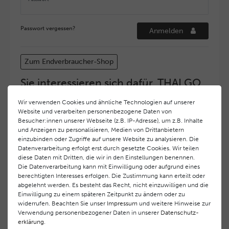
Passwort vergessen?
Anmelden
Zum Endverbraucher-Shop
Sie interessieren sich dafür, THALGO
COSMETIC Partner und Depositär zu
Wir verwenden Cookies und ähnliche Technologien auf unserer
werden?
Website und verarbeiten personenbezogene Daten von
Hohe Servicequalität und ein exzellentes Markenimage
Besucher:innen unserer Webseite (z.B. IP-Adresse), um z.B. Inhalte
und Anzeigen zu personalisieren, Medien von Drittanbietern
haben bei
THALGO COSMETIC
oberste Priorität.
einzubinden oder Zugriffe auf unsere Website zu analysieren. Die
Anspruchsvollen Endverbrauchern möchten wir ein
Datenverarbeitung erfolgt erst durch gesetzte Cookies. Wir teilen
hohes Qualitätsniveau und gleichzeitig eine
diese Daten mit Dritten, die wir in den Einstellungen benennen.
überdurchschnittliche Behandlungs- und Serviceleistung
Die Datenverarbeitung kann mit Einwilligung oder aufgrund eines
gewährleisten. Deshalb haben wir ein selektives
berechtigten Interesses erfolgen. Die Zustimmung kann erteilt oder
Vertriebssystem eingeführt.
THALGO COSMETIC
Partner
abgelehnt werden. Es besteht das Recht, nicht einzuwilligen und die
Einwilligung zu einem späteren Zeitpunkt zu ändern oder zu
werden auf diese Weise wirtschaftlich unterstützt,
widerrufen. Beachten Sie unser
Impressum
und weitere Hinweise zur
während Endverbrauchern eine stets gleichbleibend hohe
Verwendung personenbezogener Daten in unserer
Daten­schutz­
Dienstleistungsqualität und ein innovatives Produkt- und
erklärung
.
Behandlungsprogramm geboten wird.