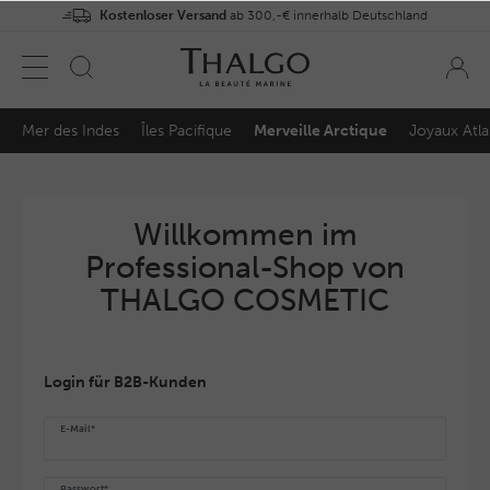
Kostenloser Versand
ab 300,-€ innerhalb Deutschland
Mer des Indes
Îles Pacifique
Merveille Arctique
Joyaux Atla
Willkommen im
Professional-Shop von
THALGO COSMETIC
Login für B2B-Kunden
E-Mail*
Passwort*