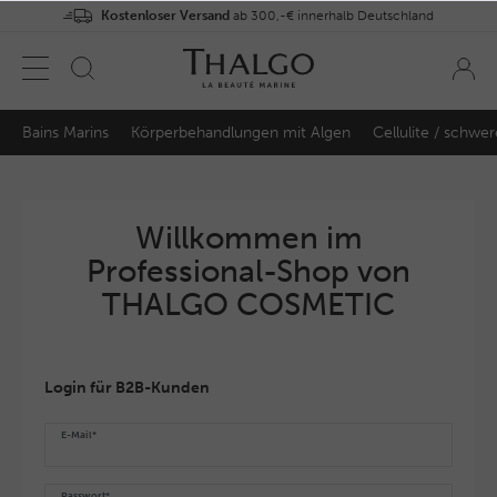
Kostenloser Versand
ab 300,-€ innerhalb Deutschland
Bains Marins
Körperbehandlungen mit Algen
Cellulite / schwe
Willkommen im
Professional-Shop von
THALGO COSMETIC
Login für B2B-Kunden
E-Mail*
Passwort*