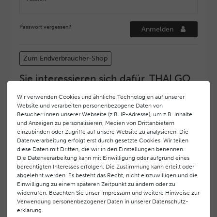
Passwort vergessen?
Anmelden
Zum Endverbraucher-Shop
Sie interessieren sich dafür, THALGO
COSMETIC Partner und Depositär zu
Wir verwenden Cookies und ähnliche Technologien auf unserer
werden?
Website und verarbeiten personenbezogene Daten von
Hohe Servicequalität und ein exzellentes Markenimage
Besucher:innen unserer Webseite (z.B. IP-Adresse), um z.B. Inhalte
und Anzeigen zu personalisieren, Medien von Drittanbietern
haben bei
THALGO COSMETIC
oberste Priorität.
einzubinden oder Zugriffe auf unsere Website zu analysieren. Die
Anspruchsvollen Endverbrauchern möchten wir ein
Datenverarbeitung erfolgt erst durch gesetzte Cookies. Wir teilen
hohes Qualitätsniveau und gleichzeitig eine
diese Daten mit Dritten, die wir in den Einstellungen benennen.
überdurchschnittliche Behandlungs- und Serviceleistung
Die Datenverarbeitung kann mit Einwilligung oder aufgrund eines
gewährleisten. Deshalb haben wir ein selektives
berechtigten Interesses erfolgen. Die Zustimmung kann erteilt oder
Vertriebssystem eingeführt.
THALGO COSMETIC
Partner
abgelehnt werden. Es besteht das Recht, nicht einzuwilligen und die
Einwilligung zu einem späteren Zeitpunkt zu ändern oder zu
werden auf diese Weise wirtschaftlich unterstützt,
widerrufen. Beachten Sie unser
Impressum
und weitere Hinweise zur
während Endverbrauchern eine stets gleichbleibend hohe
Verwendung personenbezogener Daten in unserer
Daten­schutz­
Dienstleistungsqualität und ein innovatives Produkt- und
erklärung
.
Behandlungsprogramm geboten wird.