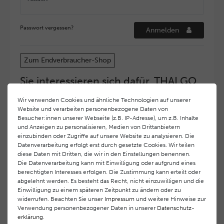
Passwort vergessen?
Anmelden
Zum Endverbraucher-Shop
Sie interessieren sich dafür, THALGO
COSMETIC Partner und Depositär zu
Wir verwenden Cookies und ähnliche Technologien auf unserer
werden?
Website und verarbeiten personenbezogene Daten von
Hohe Servicequalität und ein exzellentes Markenimage
Besucher:innen unserer Webseite (z.B. IP-Adresse), um z.B. Inhalte
und Anzeigen zu personalisieren, Medien von Drittanbietern
haben bei
THALGO COSMETIC
oberste Priorität.
einzubinden oder Zugriffe auf unsere Website zu analysieren. Die
Anspruchsvollen Endverbrauchern möchten wir ein
Datenverarbeitung erfolgt erst durch gesetzte Cookies. Wir teilen
hohes Qualitätsniveau und gleichzeitig eine
diese Daten mit Dritten, die wir in den Einstellungen benennen.
überdurchschnittliche Behandlungs- und Serviceleistung
Die Datenverarbeitung kann mit Einwilligung oder aufgrund eines
gewährleisten. Deshalb haben wir ein selektives
berechtigten Interesses erfolgen. Die Zustimmung kann erteilt oder
Vertriebssystem eingeführt.
THALGO COSMETIC
Partner
abgelehnt werden. Es besteht das Recht, nicht einzuwilligen und die
Einwilligung zu einem späteren Zeitpunkt zu ändern oder zu
werden auf diese Weise wirtschaftlich unterstützt,
widerrufen. Beachten Sie unser
Impressum
und weitere Hinweise zur
während Endverbrauchern eine stets gleichbleibend hohe
Verwendung personenbezogener Daten in unserer
Daten­schutz­
Dienstleistungsqualität und ein innovatives Produkt- und
erklärung
.
Behandlungsprogramm geboten wird.