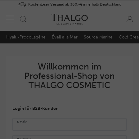
Kostenloser Versand
ab 300,-€ innerhalb Deutschland
Hyalu-Procollagéne
Éveil à la Mer
Source Marine
Cold Cre
Willkommen im
Professional-Shop von
THALGO COSMETIC
Login für B2B-Kunden
E-Mail*
Passwort*