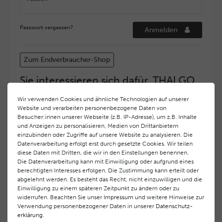
Passwort vergessen?
Anmelden
Zum Endverbraucher-Shop
Sie interessieren sich dafür, THALGO
COSMETIC Partner und Depositär zu
Wir verwenden Cookies und ähnliche Technologien auf unserer
werden?
Website und verarbeiten personenbezogene Daten von
Hohe Servicequalität und ein exzellentes Markenimage
Besucher:innen unserer Webseite (z.B. IP-Adresse), um z.B. Inhalte
und Anzeigen zu personalisieren, Medien von Drittanbietern
haben bei
THALGO COSMETIC
oberste Priorität.
einzubinden oder Zugriffe auf unsere Website zu analysieren. Die
Anspruchsvollen Endverbrauchern möchten wir ein
Datenverarbeitung erfolgt erst durch gesetzte Cookies. Wir teilen
hohes Qualitätsniveau und gleichzeitig eine
diese Daten mit Dritten, die wir in den Einstellungen benennen.
überdurchschnittliche Behandlungs- und Serviceleistung
Die Datenverarbeitung kann mit Einwilligung oder aufgrund eines
gewährleisten. Deshalb haben wir ein selektives
berechtigten Interesses erfolgen. Die Zustimmung kann erteilt oder
Vertriebssystem eingeführt.
THALGO COSMETIC
Partner
abgelehnt werden. Es besteht das Recht, nicht einzuwilligen und die
Einwilligung zu einem späteren Zeitpunkt zu ändern oder zu
werden auf diese Weise wirtschaftlich unterstützt,
widerrufen. Beachten Sie unser
Impressum
und weitere Hinweise zur
während Endverbrauchern eine stets gleichbleibend hohe
Verwendung personenbezogener Daten in unserer
Daten­schutz­
Dienstleistungsqualität und ein innovatives Produkt- und
erklärung
.
Behandlungsprogramm geboten wird.