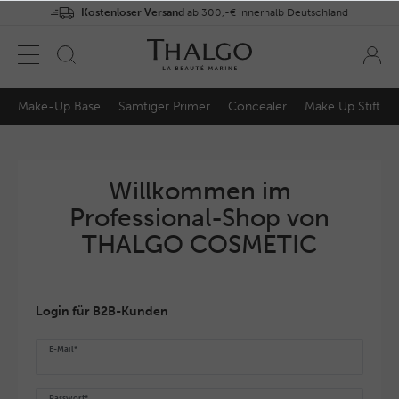
Kostenloser Versand
ab 300,-€ innerhalb Deutschland
Make-Up Base
Samtiger Primer
Concealer
Make Up Stift
Willkommen im
Professional-Shop von
THALGO COSMETIC
Login für B2B-Kunden
E-Mail*
Passwort*