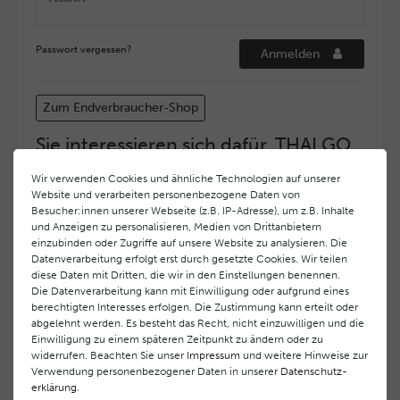
Passwort vergessen?
Anmelden
Zum Endverbraucher-Shop
Sie interessieren sich dafür, THALGO
COSMETIC Partner und Depositär zu
Wir verwenden Cookies und ähnliche Technologien auf unserer
werden?
Website und verarbeiten personenbezogene Daten von
Hohe Servicequalität und ein exzellentes Markenimage
Besucher:innen unserer Webseite (z.B. IP-Adresse), um z.B. Inhalte
und Anzeigen zu personalisieren, Medien von Drittanbietern
haben bei
THALGO COSMETIC
oberste Priorität.
einzubinden oder Zugriffe auf unsere Website zu analysieren. Die
Anspruchsvollen Endverbrauchern möchten wir ein
Datenverarbeitung erfolgt erst durch gesetzte Cookies. Wir teilen
hohes Qualitätsniveau und gleichzeitig eine
diese Daten mit Dritten, die wir in den Einstellungen benennen.
überdurchschnittliche Behandlungs- und Serviceleistung
Die Datenverarbeitung kann mit Einwilligung oder aufgrund eines
gewährleisten. Deshalb haben wir ein selektives
berechtigten Interesses erfolgen. Die Zustimmung kann erteilt oder
Vertriebssystem eingeführt.
THALGO COSMETIC
Partner
abgelehnt werden. Es besteht das Recht, nicht einzuwilligen und die
Einwilligung zu einem späteren Zeitpunkt zu ändern oder zu
werden auf diese Weise wirtschaftlich unterstützt,
widerrufen. Beachten Sie unser
Impressum
und weitere Hinweise zur
während Endverbrauchern eine stets gleichbleibend hohe
Verwendung personenbezogener Daten in unserer
Daten­schutz­
Dienstleistungsqualität und ein innovatives Produkt- und
erklärung
.
Behandlungsprogramm geboten wird.