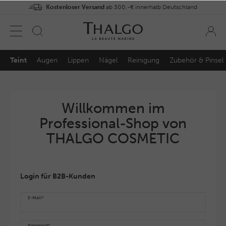
Kostenloser Versand
ab 300,-€ innerhalb Deutschland
Teint
Augen
Lippen
Nägel
Reinigung
Zubehör & Pinsel
Willkommen im
Professional-Shop von
THALGO COSMETIC
Login für B2B-Kunden
E-Mail*
Passwort*