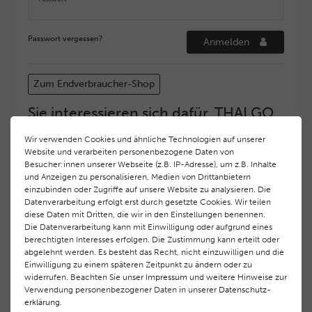
Passwort vergessen?
Anmelden
Zum Endverbraucher-Shop
Sie interessieren sich dafür, THALGO
COSMETIC Partner und Depositär zu
Wir verwenden Cookies und ähnliche Technologien auf unserer
werden?
Website und verarbeiten personenbezogene Daten von
Hohe Servicequalität und ein exzellentes Markenimage
Besucher:innen unserer Webseite (z.B. IP-Adresse), um z.B. Inhalte
und Anzeigen zu personalisieren, Medien von Drittanbietern
haben bei
THALGO COSMETIC
oberste Priorität.
einzubinden oder Zugriffe auf unsere Website zu analysieren. Die
Anspruchsvollen Endverbrauchern möchten wir ein
Datenverarbeitung erfolgt erst durch gesetzte Cookies. Wir teilen
hohes Qualitätsniveau und gleichzeitig eine
diese Daten mit Dritten, die wir in den Einstellungen benennen.
überdurchschnittliche Behandlungs- und Serviceleistung
Die Datenverarbeitung kann mit Einwilligung oder aufgrund eines
gewährleisten. Deshalb haben wir ein selektives
berechtigten Interesses erfolgen. Die Zustimmung kann erteilt oder
Vertriebssystem eingeführt.
THALGO COSMETIC
Partner
abgelehnt werden. Es besteht das Recht, nicht einzuwilligen und die
Einwilligung zu einem späteren Zeitpunkt zu ändern oder zu
werden auf diese Weise wirtschaftlich unterstützt,
widerrufen. Beachten Sie unser
Impressum
und weitere Hinweise zur
während Endverbrauchern eine stets gleichbleibend hohe
Verwendung personenbezogener Daten in unserer
Daten­schutz­
Dienstleistungsqualität und ein innovatives Produkt- und
erklärung
.
Behandlungsprogramm geboten wird.