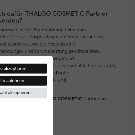
 sich dafür, THALGO COSMETIC Partner
werden?
 ein exzellentes Markenimage haben bei
ste Priorität. Anspruchsvollen Endverbrauchern
litätsniveau und gleichzeitig eine
handlungs- und Serviceleistung gewährleisten.
ektives Vertriebssystem eingeführt.
ner werden auf diese Weise wirtschaftlich unterstützt,
le akzeptieren
eine stets gleichbleibend hohe
nd ein innovatives Produkt- und
lle ablehnen
boten wird.
ahl akzeptieren
 haben, ebenfalls
THALGO COSMETIC
Partner zu
Kontakt mit uns auf.