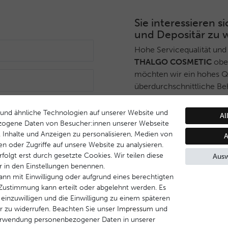
Sie interessieren
und Depositär zu 
Hohe Servicequalität und
THALGO COSMETIC
ober
möchten wir ein hohes Qua
überdurchschnittliche Be
Deshalb haben wir ein sel
Anmelden
THALGO COSMETIC
Part
und ähnliche Technologien auf unserer Website und
Al
während Endverbrauchern 
zogene Daten von Besucher:innen unserer Webseite
B. Inhalte und Anzeigen zu personalisieren, Medien von
Dienstleistungsqualität u
A
en oder Zugriffe auf unsere Website zu analysieren.
Behandlungsprogramm ge
folgt erst durch gesetzte Cookies. Wir teilen diese
Ausw
ir in den Einstellungen benennen.
Wenn Sie Interesse daran
ann mit Einwilligung oder aufgrund eines berechtigten
werden, nehmen Sie bitte 
e Zustimmung kann erteilt oder abgelehnt werden. Es
 einzuwilligen und die Einwilligung zu einem späteren
Kontakt aufnehmen
r zu widerrufen. Beachten Sie unser
Impressum
und
erwendung personenbezogener Daten in unserer