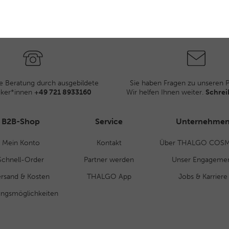
e Beratung durch ausgebildete
Sie haben Fragen zu unseren 
iker*innen
+49 721 8933160
Wir helfen Ihnen weiter.
Schrei
B2B-Shop
Service
Unternehme
Mein Konto
Kontakt
Über THALGO COSM
Schnell-Order
Partner werden
Unser Engageme
rsand & Kosten
THALGO App
Jobs & Karriere
ungsmöglichkeiten