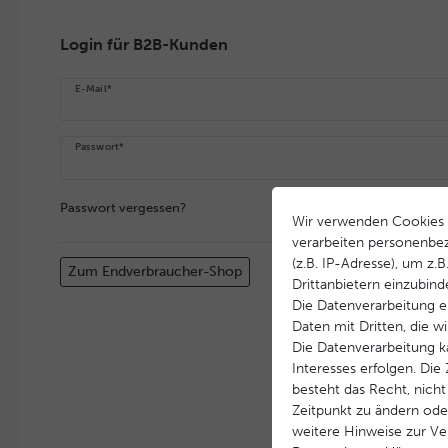
Login für B2B-Kunden
E-Mail*
Passwort*
Passwort vergessen?
Wir verwenden Cookies 
verarbeiten personenbe
(z.B. IP-Adresse), um z.
Zum Endverbraucher-Shop
Drittanbietern einzubind
Die Datenverarbeitung er
Daten mit Dritten, die w
Die Datenverarbeitung k
Interesses erfolgen. Di
besteht das Recht, nicht
Zeitpunkt zu ändern ode
weitere Hinweise zur V