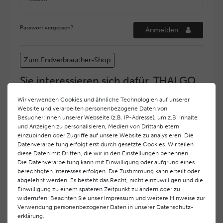
Passwort vergessen?
Anmelden
Zum Endverbraucher-Shop
Sie interessieren sich dafür, THALGO
COSMETIC Partner und Depositär zu
Wir verwenden Cookies und ähnliche Technologien auf unserer
werden?
Website und verarbeiten personenbezogene Daten von
Hohe Servicequalität und ein exzellentes Markenimage
Besucher:innen unserer Webseite (z.B. IP-Adresse), um z.B. Inhalte
und Anzeigen zu personalisieren, Medien von Drittanbietern
haben bei
THALGO COSMETIC
oberste Priorität.
einzubinden oder Zugriffe auf unsere Website zu analysieren. Die
Anspruchsvollen Endverbrauchern möchten wir ein
Datenverarbeitung erfolgt erst durch gesetzte Cookies. Wir teilen
hohes Qualitätsniveau und gleichzeitig eine
diese Daten mit Dritten, die wir in den Einstellungen benennen.
überdurchschnittliche Behandlungs- und Serviceleistung
Die Datenverarbeitung kann mit Einwilligung oder aufgrund eines
gewährleisten. Deshalb haben wir ein selektives
berechtigten Interesses erfolgen. Die Zustimmung kann erteilt oder
Vertriebssystem eingeführt.
THALGO COSMETIC
Partner
abgelehnt werden. Es besteht das Recht, nicht einzuwilligen und die
Einwilligung zu einem späteren Zeitpunkt zu ändern oder zu
werden auf diese Weise wirtschaftlich unterstützt,
widerrufen. Beachten Sie unser
Impressum
und weitere Hinweise zur
während Endverbrauchern eine stets gleichbleibend hohe
Verwendung personenbezogener Daten in unserer
Daten­schutz­
Dienstleistungsqualität und ein innovatives Produkt- und
erklärung
.
Behandlungsprogramm geboten wird.