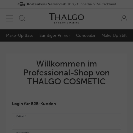
Kostenloser Versand
ab 300,-€ innerhalb Deutschland
Make-Up Base
Samtiger Primer
Concealer
Make Up Stift
Willkommen im
Professional-Shop von
THALGO COSMETIC
Login für B2B-Kunden
E-Mail*
Passwort*