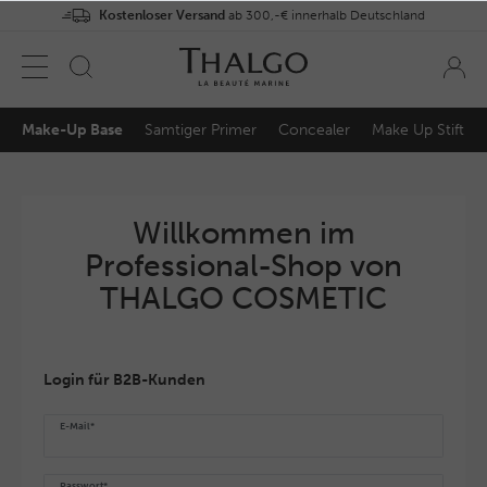
Kostenloser Versand
ab 300,-€ innerhalb Deutschland
Make-Up Base
Samtiger Primer
Concealer
Make Up Stift
Willkommen im
Professional-Shop von
THALGO COSMETIC
Login für B2B-Kunden
E-Mail*
Passwort*