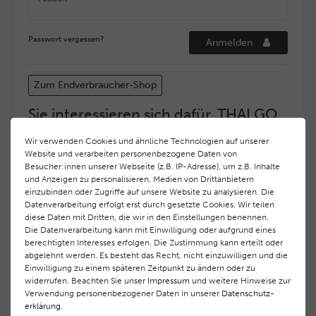
Passwort vergessen?
Anmelden
Zum Endverbraucher-Shop
Sie interessieren sich dafür, THALGO
COSMETIC Partner und Depositär zu
Wir verwenden Cookies und ähnliche Technologien auf unserer
werden?
Website und verarbeiten personenbezogene Daten von
Hohe Servicequalität und ein exzellentes Markenimage
Besucher:innen unserer Webseite (z.B. IP-Adresse), um z.B. Inhalte
und Anzeigen zu personalisieren, Medien von Drittanbietern
haben bei
THALGO COSMETIC
oberste Priorität.
einzubinden oder Zugriffe auf unsere Website zu analysieren. Die
Anspruchsvollen Endverbrauchern möchten wir ein
Datenverarbeitung erfolgt erst durch gesetzte Cookies. Wir teilen
hohes Qualitätsniveau und gleichzeitig eine
diese Daten mit Dritten, die wir in den Einstellungen benennen.
überdurchschnittliche Behandlungs- und Serviceleistung
Die Datenverarbeitung kann mit Einwilligung oder aufgrund eines
gewährleisten. Deshalb haben wir ein selektives
berechtigten Interesses erfolgen. Die Zustimmung kann erteilt oder
Vertriebssystem eingeführt.
THALGO COSMETIC
Partner
abgelehnt werden. Es besteht das Recht, nicht einzuwilligen und die
Einwilligung zu einem späteren Zeitpunkt zu ändern oder zu
werden auf diese Weise wirtschaftlich unterstützt,
widerrufen. Beachten Sie unser
Impressum
und weitere Hinweise zur
während Endverbrauchern eine stets gleichbleibend hohe
Verwendung personenbezogener Daten in unserer
Daten­schutz­
Dienstleistungsqualität und ein innovatives Produkt- und
erklärung
.
Behandlungsprogramm geboten wird.