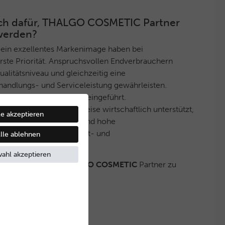
 sich dafür, THALGO COSMETIC Partner
werden?
 ein exzellentes Markenimage haben bei
ste Priorität. Anspruchsvollen Endverbrauchern
litätsniveau und gleichzeitig eine
handlungs- und Serviceleistung gewährleisten.
ektives Vertriebssystem eingeführt.
ner werden auf diese Weise wirtschaftlich unterstützt,
le akzeptieren
eine stets gleichbleibend hohe
nd ein innovatives Produkt- und
lle ablehnen
boten wird.
ahl akzeptieren
 haben, ebenfalls
THALGO COSMETIC
Partner zu
Kontakt mit uns auf.