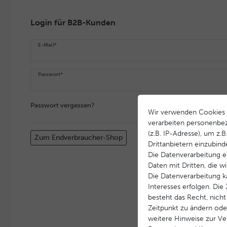
Login für B2B-Kunden
E-Mail*
Passwort*
Passwort vergessen?
Wir verwenden Cookies 
verarbeiten personenbe
(z.B. IP-Adresse), um z.
Zum Endverbraucher-Shop
Drittanbietern einzubind
Die Datenverarbeitung er
Daten mit Dritten, die w
Die Datenverarbeitung k
Interesses erfolgen. Di
besteht das Recht, nicht
Zeitpunkt zu ändern ode
weitere Hinweise zur V