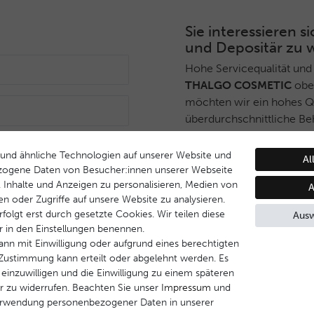
Sie interessieren
und Depositär zu 
Hohe Servicequalität und
THALGO COSMETIC
ober
möchten wir ein hohes Qua
überdurchschnittliche Be
Deshalb haben wir ein sel
Anmelden
THALGO COSMETIC
Part
und ähnliche Technologien auf unserer Website und
Al
während Endverbrauchern 
zogene Daten von Besucher:innen unserer Webseite
B. Inhalte und Anzeigen zu personalisieren, Medien von
Dienstleistungsqualität u
A
en oder Zugriffe auf unsere Website zu analysieren.
Behandlungsprogramm ge
folgt erst durch gesetzte Cookies. Wir teilen diese
Ausw
ir in den Einstellungen benennen.
Wenn Sie Interesse daran
ann mit Einwilligung oder aufgrund eines berechtigten
werden, nehmen Sie bitte 
e Zustimmung kann erteilt oder abgelehnt werden. Es
 einzuwilligen und die Einwilligung zu einem späteren
Kontakt aufnehmen
r zu widerrufen. Beachten Sie unser
Impressum
und
erwendung personenbezogener Daten in unserer