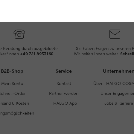
e Beratung durch ausgebildete
Sie haben Fragen zu unseren 
iker*innen
+49 721 8933160
Wir helfen Ihnen weiter.
Schrei
B2B-Shop
Service
Unternehme
Mein Konto
Kontakt
Über THALGO COSM
Schnell-Order
Partner werden
Unser Engageme
rsand & Kosten
THALGO App
Jobs & Karriere
ungsmöglichkeiten