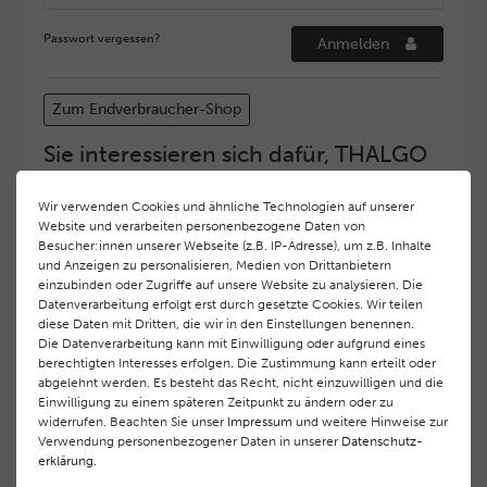
Passwort vergessen?
Anmelden
Zum Endverbraucher-Shop
Sie interessieren sich dafür, THALGO
COSMETIC Partner und Depositär zu
werden?
Wir verwenden Cookies und ähnliche Technologien auf unserer
Website und verarbeiten personenbezogene Daten von
Hohe Servicequalität und ein exzellentes Markenimage
Besucher:innen unserer Webseite (z.B. IP-Adresse), um z.B. Inhalte
haben bei
THALGO COSMETIC
oberste Priorität.
und Anzeigen zu personalisieren, Medien von Drittanbietern
Anspruchsvollen Endverbrauchern möchten wir ein
einzubinden oder Zugriffe auf unsere Website zu analysieren. Die
hohes Qualitätsniveau und gleichzeitig eine
Datenverarbeitung erfolgt erst durch gesetzte Cookies. Wir teilen
diese Daten mit Dritten, die wir in den Einstellungen benennen.
überdurchschnittliche Behandlungs- und Serviceleistung
Die Datenverarbeitung kann mit Einwilligung oder aufgrund eines
gewährleisten. Deshalb haben wir ein selektives
berechtigten Interesses erfolgen. Die Zustimmung kann erteilt oder
Vertriebssystem eingeführt.
THALGO COSMETIC
Partner
abgelehnt werden. Es besteht das Recht, nicht einzuwilligen und die
werden auf diese Weise wirtschaftlich unterstützt,
Einwilligung zu einem späteren Zeitpunkt zu ändern oder zu
während Endverbrauchern eine stets gleichbleibend hohe
widerrufen. Beachten Sie unser
Impressum
und weitere Hinweise zur
Dienstleistungsqualität und ein innovatives Produkt- und
Verwendung personenbezogener Daten in unserer
Daten­schutz­
erklärung
.
Behandlungsprogramm geboten wird.