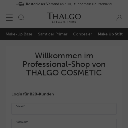
Kostenloser Versand
ab 300,-€ innerhalb Deutschland
Make-Up Base
Samtiger Primer
Concealer
Make Up Stift
Willkommen im
Professional-Shop von
THALGO COSMETIC
Login für B2B-Kunden
E-Mail*
Passwort*