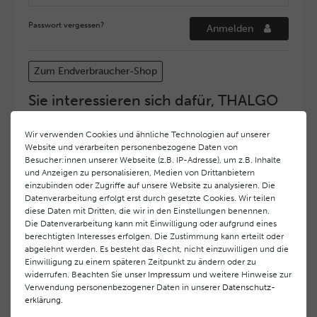
Passwort vergessen?
Anmelden
Zum Endverbraucher-Shop
Sie interessieren sich dafür, THALGO
COSMETIC Partner und Depositär zu
werden?
Wir verwenden Cookies und ähnliche Technologien auf unserer
Website und verarbeiten personenbezogene Daten von
Hohe Servicequalität und ein exzellentes Markenimage
Besucher:innen unserer Webseite (z.B. IP-Adresse), um z.B. Inhalte
haben bei
THALGO COSMETIC
oberste Priorität.
und Anzeigen zu personalisieren, Medien von Drittanbietern
Anspruchsvollen Endverbrauchern möchten wir ein
einzubinden oder Zugriffe auf unsere Website zu analysieren. Die
hohes Qualitätsniveau und gleichzeitig eine
Datenverarbeitung erfolgt erst durch gesetzte Cookies. Wir teilen
diese Daten mit Dritten, die wir in den Einstellungen benennen.
überdurchschnittliche Behandlungs- und Serviceleistung
Die Datenverarbeitung kann mit Einwilligung oder aufgrund eines
gewährleisten. Deshalb haben wir ein selektives
berechtigten Interesses erfolgen. Die Zustimmung kann erteilt oder
Vertriebssystem eingeführt.
THALGO COSMETIC
Partner
abgelehnt werden. Es besteht das Recht, nicht einzuwilligen und die
werden auf diese Weise wirtschaftlich unterstützt,
Einwilligung zu einem späteren Zeitpunkt zu ändern oder zu
während Endverbrauchern eine stets gleichbleibend hohe
widerrufen. Beachten Sie unser
Impressum
und weitere Hinweise zur
Dienstleistungsqualität und ein innovatives Produkt- und
Verwendung personenbezogener Daten in unserer
Daten­schutz­
erklärung
.
Behandlungsprogramm geboten wird.