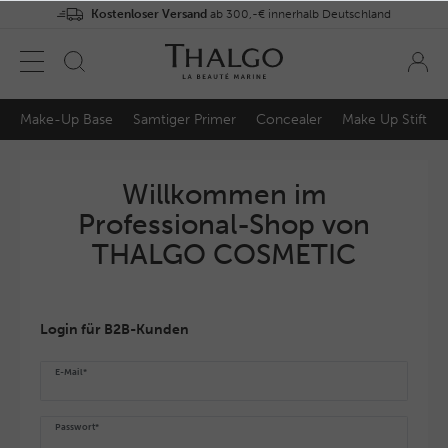
Kostenloser Versand
ab 300,-€ innerhalb Deutschland
Make-Up Base
Samtiger Primer
Concealer
Make Up Stift
Willkommen im
Professional-Shop von
THALGO COSMETIC
Login für B2B-Kunden
E-Mail*
Passwort*