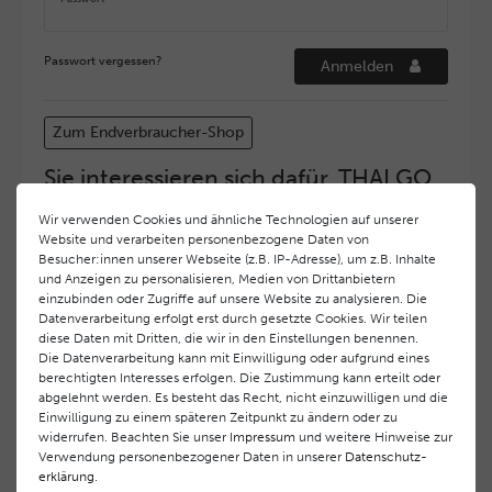
Passwort vergessen?
Anmelden
Zum Endverbraucher-Shop
Sie interessieren sich dafür, THALGO
COSMETIC Partner und Depositär zu
Wir verwenden Cookies und ähnliche Technologien auf unserer
werden?
Website und verarbeiten personenbezogene Daten von
Hohe Servicequalität und ein exzellentes Markenimage
Besucher:innen unserer Webseite (z.B. IP-Adresse), um z.B. Inhalte
und Anzeigen zu personalisieren, Medien von Drittanbietern
haben bei
THALGO COSMETIC
oberste Priorität.
einzubinden oder Zugriffe auf unsere Website zu analysieren. Die
Anspruchsvollen Endverbrauchern möchten wir ein
Datenverarbeitung erfolgt erst durch gesetzte Cookies. Wir teilen
hohes Qualitätsniveau und gleichzeitig eine
diese Daten mit Dritten, die wir in den Einstellungen benennen.
überdurchschnittliche Behandlungs- und Serviceleistung
Die Datenverarbeitung kann mit Einwilligung oder aufgrund eines
gewährleisten. Deshalb haben wir ein selektives
berechtigten Interesses erfolgen. Die Zustimmung kann erteilt oder
Vertriebssystem eingeführt.
THALGO COSMETIC
Partner
abgelehnt werden. Es besteht das Recht, nicht einzuwilligen und die
Einwilligung zu einem späteren Zeitpunkt zu ändern oder zu
werden auf diese Weise wirtschaftlich unterstützt,
widerrufen. Beachten Sie unser
Impressum
und weitere Hinweise zur
während Endverbrauchern eine stets gleichbleibend hohe
Verwendung personenbezogener Daten in unserer
Daten­schutz­
Dienstleistungsqualität und ein innovatives Produkt- und
erklärung
.
Behandlungsprogramm geboten wird.