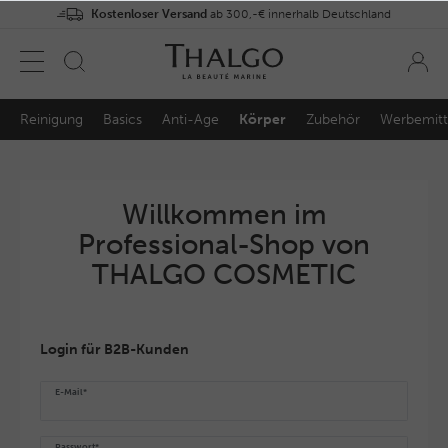
Kostenloser Versand
ab 300,-€ innerhalb Deutschland
Reinigung
Basics
Anti-Age
Körper
Zubehör
Werbemitt
Willkommen im
Professional-Shop von
THALGO COSMETIC
Login für B2B-Kunden
E-Mail*
Passwort*