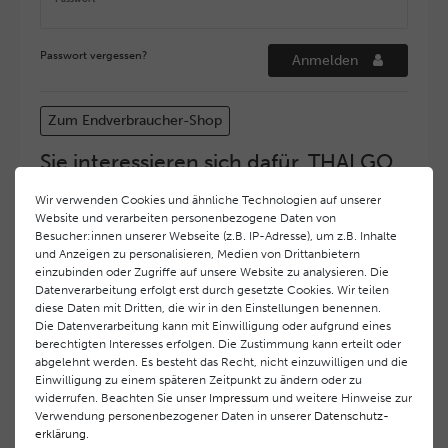
Passwort vergessen?
Anmelden
Zum Endverbraucher-Shop
Sie interessieren sich dafür, THALGO
COSMETIC Partner und Depositär zu
Wir verwenden Cookies und ähnliche Technologien auf unserer
werden?
Website und verarbeiten personenbezogene Daten von
Hohe Servicequalität und ein exzellentes Markenimage
Besucher:innen unserer Webseite (z.B. IP-Adresse), um z.B. Inhalte
und Anzeigen zu personalisieren, Medien von Drittanbietern
haben bei
THALGO COSMETIC
oberste Priorität.
einzubinden oder Zugriffe auf unsere Website zu analysieren. Die
Anspruchsvollen Endverbrauchern möchten wir ein
Datenverarbeitung erfolgt erst durch gesetzte Cookies. Wir teilen
hohes Qualitätsniveau und gleichzeitig eine
diese Daten mit Dritten, die wir in den Einstellungen benennen.
überdurchschnittliche Behandlungs- und Serviceleistung
Die Datenverarbeitung kann mit Einwilligung oder aufgrund eines
gewährleisten. Deshalb haben wir ein selektives
berechtigten Interesses erfolgen. Die Zustimmung kann erteilt oder
Vertriebssystem eingeführt.
THALGO COSMETIC
Partner
abgelehnt werden. Es besteht das Recht, nicht einzuwilligen und die
Einwilligung zu einem späteren Zeitpunkt zu ändern oder zu
werden auf diese Weise wirtschaftlich unterstützt,
widerrufen. Beachten Sie unser
Impressum
und weitere Hinweise zur
während Endverbrauchern eine stets gleichbleibend hohe
Verwendung personenbezogener Daten in unserer
Daten­schutz­
Dienstleistungsqualität und ein innovatives Produkt- und
erklärung
.
Behandlungsprogramm geboten wird.