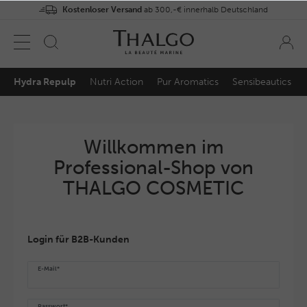
Kostenloser Versand
ab 300,-€ innerhalb Deutschland
Hydra Repulp
Nutri Action
Pur Aromatics
Sensibeautics
Willkommen im
Professional-Shop von
THALGO COSMETIC
Login für B2B-Kunden
E-Mail*
Passwort*