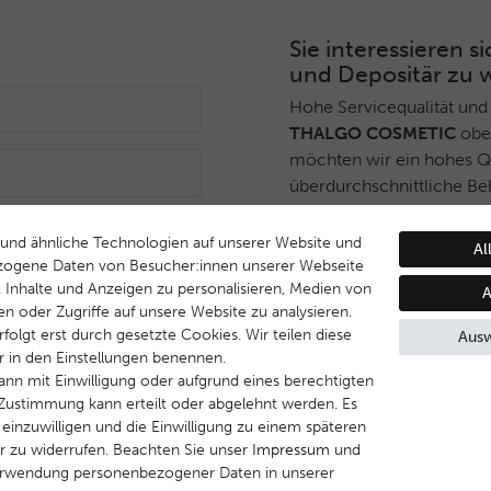
Sie interessieren
und Depositär zu 
Hohe Servicequalität und
THALGO COSMETIC
ober
möchten wir ein hohes Qua
überdurchschnittliche Be
Deshalb haben wir ein sel
Anmelden
THALGO COSMETIC
Part
und ähnliche Technologien auf unserer Website und
Al
während Endverbrauchern 
zogene Daten von Besucher:innen unserer Webseite
B. Inhalte und Anzeigen zu personalisieren, Medien von
Dienstleistungsqualität u
A
en oder Zugriffe auf unsere Website zu analysieren.
Behandlungsprogramm ge
folgt erst durch gesetzte Cookies. Wir teilen diese
Ausw
ir in den Einstellungen benennen.
Wenn Sie Interesse daran
ann mit Einwilligung oder aufgrund eines berechtigten
werden, nehmen Sie bitte 
e Zustimmung kann erteilt oder abgelehnt werden. Es
 einzuwilligen und die Einwilligung zu einem späteren
Kontakt aufnehmen
r zu widerrufen. Beachten Sie unser
Impressum
und
erwendung personenbezogener Daten in unserer