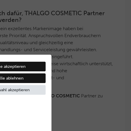
 sich dafür, THALGO COSMETIC Partner
werden?
 ein exzellentes Markenimage haben bei
ste Priorität. Anspruchsvollen Endverbrauchern
litätsniveau und gleichzeitig eine
handlungs- und Serviceleistung gewährleisten.
ektives Vertriebssystem eingeführt.
ner werden auf diese Weise wirtschaftlich unterstützt,
le akzeptieren
eine stets gleichbleibend hohe
nd ein innovatives Produkt- und
lle ablehnen
boten wird.
ahl akzeptieren
 haben, ebenfalls
THALGO COSMETIC
Partner zu
Kontakt mit uns auf.