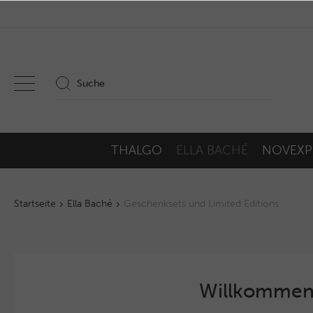
THALGO
ELLA BACHÉ
NOVEXP
Startseite
Ella Baché
Geschenksets und Limited Editions
Willkommen