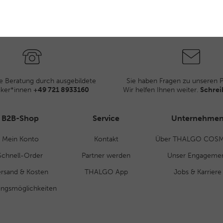
e Beratung durch ausgebildete
Sie haben Fragen zu unseren 
iker*innen
+49 721 8933160
Wir helfen Ihnen weiter.
Schrei
B2B-Shop
Service
Unternehme
Mein Konto
Kontakt
Über THALGO COSM
Schnell-Order
Partner werden
Unser Engageme
rsand & Kosten
THALGO App
Jobs & Karriere
ungsmöglichkeiten