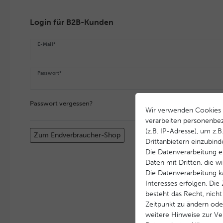
Login für B2B-Kunden
E-Mail*
Passwort*
Passwort vergessen?
Wir verwenden Cookies 
verarbeiten personenbe
(z.B. IP-Adresse), um z.
Zum Endverbraucher-Shop
Drittanbietern einzubind
Die Datenverarbeitung er
Daten mit Dritten, die w
Die Datenverarbeitung k
Interesses erfolgen. Di
besteht das Recht, nicht
Zeitpunkt zu ändern ode
weitere Hinweise zur V