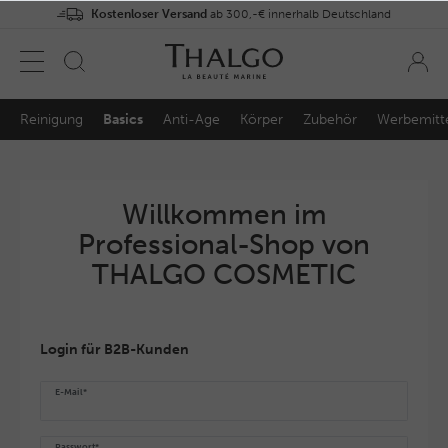
Kostenloser Versand
ab 300,-€ innerhalb Deutschland
Reinigung
Basics
Anti-Age
Körper
Zubehör
Werbemitt
Willkommen im
Professional-Shop von
THALGO COSMETIC
Login für B2B-Kunden
E-Mail*
Passwort*