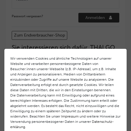
Passwort vergessen?
Anmelden
Zum Endverbraucher-Shop
Sie interessieren sich dafür, THALGO
COSMETIC Partner und Depositär zu
Wir verwenden Cookies und ähnliche Technologien auf unserer
werden?
Website und verarbeiten personenbezogene Daten von
Hohe Servicequalität und ein exzellentes Markenimage
Besucher:innen unserer Webseite (z.B. IP-Adresse), um z.B. Inhalte
und Anzeigen zu personalisieren, Medien von Drittanbietern
haben bei
THALGO COSMETIC
oberste Priorität.
einzubinden oder Zugriffe auf unsere Website zu analysieren. Die
Anspruchsvollen Endverbrauchern möchten wir ein
Datenverarbeitung erfolgt erst durch gesetzte Cookies. Wir teilen
hohes Qualitätsniveau und gleichzeitig eine
diese Daten mit Dritten, die wir in den Einstellungen benennen.
überdurchschnittliche Behandlungs- und Serviceleistung
Die Datenverarbeitung kann mit Einwilligung oder aufgrund eines
gewährleisten. Deshalb haben wir ein selektives
berechtigten Interesses erfolgen. Die Zustimmung kann erteilt oder
Vertriebssystem eingeführt.
THALGO COSMETIC
Partner
abgelehnt werden. Es besteht das Recht, nicht einzuwilligen und die
Einwilligung zu einem späteren Zeitpunkt zu ändern oder zu
werden auf diese Weise wirtschaftlich unterstützt,
widerrufen. Beachten Sie unser
Impressum
und weitere Hinweise zur
während Endverbrauchern eine stets gleichbleibend hohe
Verwendung personenbezogener Daten in unserer
Daten­schutz­
Dienstleistungsqualität und ein innovatives Produkt- und
erklärung
.
Behandlungsprogramm geboten wird.