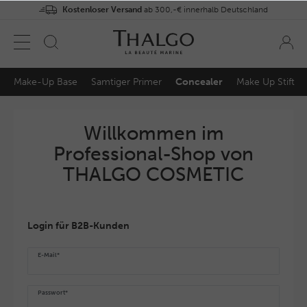
Kostenloser Versand
ab 300,-€ innerhalb Deutschland
Make-Up Base
Samtiger Primer
Concealer
Make Up Stift
Willkommen im
Professional-Shop von
THALGO COSMETIC
Login für B2B-Kunden
E-Mail*
Passwort*