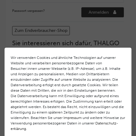
Passwort vergessen?
Anmelden
Zum Endverbraucher-Shop
Sie interessieren sich dafür, THALGO
COSMETIC Partner und Depositär zu
werden?
Wir verwenden Cookies und ähnliche Technologien auf unserer
Website und verarbeiten personenbezogene Daten von
Hohe Servicequalität und ein exzellentes Markenimage
Besucher:innen unserer Webseite (z.B. IP-Adresse), um z.B. Inhalte
haben bei
THALGO COSMETIC
oberste Priorität.
und Anzeigen zu personalisieren, Medien von Drittanbietern
Anspruchsvollen Endverbrauchern möchten wir ein
einzubinden oder Zugriffe auf unsere Website zu analysieren. Die
hohes Qualitätsniveau und gleichzeitig eine
Datenverarbeitung erfolgt erst durch gesetzte Cookies. Wir teilen
diese Daten mit Dritten, die wir in den Einstellungen benennen.
überdurchschnittliche Behandlungs- und Serviceleistung
Die Datenverarbeitung kann mit Einwilligung oder aufgrund eines
gewährleisten. Deshalb haben wir ein selektives
berechtigten Interesses erfolgen. Die Zustimmung kann erteilt oder
Vertriebssystem eingeführt.
THALGO COSMETIC
Partner
abgelehnt werden. Es besteht das Recht, nicht einzuwilligen und die
werden auf diese Weise wirtschaftlich unterstützt,
Einwilligung zu einem späteren Zeitpunkt zu ändern oder zu
während Endverbrauchern eine stets gleichbleibend hohe
widerrufen. Beachten Sie unser
Impressum
und weitere Hinweise zur
Dienstleistungsqualität und ein innovatives Produkt- und
Verwendung personenbezogener Daten in unserer
Daten­schutz­
erklärung
.
Behandlungsprogramm geboten wird.