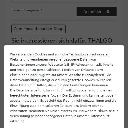
Passwort vergessen?
Anmelden
Zum Endverbraucher-Shop
Sie interessieren sich dafür, THALGO
COSMETIC Partner und Depositär zu
werden?
Wir verwenden Cookies und ähnliche Technologien auf unserer
Website und verarbeiten personenbezogene Daten von
Hohe Servicequalität und ein exzellentes Markenimage
Besucher:innen unserer Webseite (z.B. IP-Adresse), um z.B. Inhalte
haben bei
THALGO COSMETIC
oberste Priorität.
und Anzeigen zu personalisieren, Medien von Drittanbietern
Anspruchsvollen Endverbrauchern möchten wir ein
einzubinden oder Zugriffe auf unsere Website zu analysieren. Die
hohes Qualitätsniveau und gleichzeitig eine
Datenverarbeitung erfolgt erst durch gesetzte Cookies. Wir teilen
diese Daten mit Dritten, die wir in den Einstellungen benennen.
überdurchschnittliche Behandlungs- und Serviceleistung
Die Datenverarbeitung kann mit Einwilligung oder aufgrund eines
gewährleisten. Deshalb haben wir ein selektives
berechtigten Interesses erfolgen. Die Zustimmung kann erteilt oder
Vertriebssystem eingeführt.
THALGO COSMETIC
Partner
abgelehnt werden. Es besteht das Recht, nicht einzuwilligen und die
werden auf diese Weise wirtschaftlich unterstützt,
Einwilligung zu einem späteren Zeitpunkt zu ändern oder zu
während Endverbrauchern eine stets gleichbleibend hohe
widerrufen. Beachten Sie unser
Impressum
und weitere Hinweise zur
Dienstleistungsqualität und ein innovatives Produkt- und
Verwendung personenbezogener Daten in unserer
Daten­schutz­
erklärung
.
Behandlungsprogramm geboten wird.