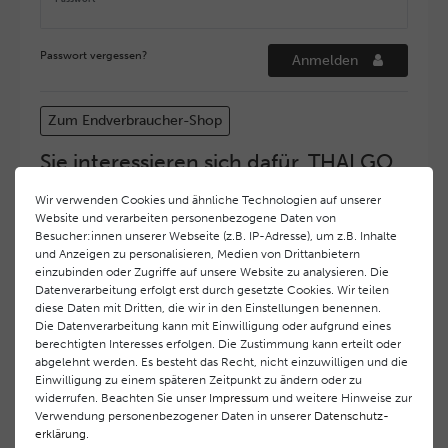
Passwort vergessen?
Anmelden
Zum Endverbraucher-Shop
Sie interessieren sich dafür, THALGO
COSMETIC Partner und Depositär zu
Wir verwenden Cookies und ähnliche Technologien auf unserer
werden?
Website und verarbeiten personenbezogene Daten von
Hohe Servicequalität und ein exzellentes Markenimage
Besucher:innen unserer Webseite (z.B. IP-Adresse), um z.B. Inhalte
und Anzeigen zu personalisieren, Medien von Drittanbietern
haben bei
THALGO COSMETIC
oberste Priorität.
einzubinden oder Zugriffe auf unsere Website zu analysieren. Die
Anspruchsvollen Endverbrauchern möchten wir ein
Datenverarbeitung erfolgt erst durch gesetzte Cookies. Wir teilen
hohes Qualitätsniveau und gleichzeitig eine
diese Daten mit Dritten, die wir in den Einstellungen benennen.
überdurchschnittliche Behandlungs- und Serviceleistung
Die Datenverarbeitung kann mit Einwilligung oder aufgrund eines
gewährleisten. Deshalb haben wir ein selektives
berechtigten Interesses erfolgen. Die Zustimmung kann erteilt oder
Vertriebssystem eingeführt.
THALGO COSMETIC
Partner
abgelehnt werden. Es besteht das Recht, nicht einzuwilligen und die
Einwilligung zu einem späteren Zeitpunkt zu ändern oder zu
werden auf diese Weise wirtschaftlich unterstützt,
widerrufen. Beachten Sie unser
Impressum
und weitere Hinweise zur
während Endverbrauchern eine stets gleichbleibend hohe
Verwendung personenbezogener Daten in unserer
Daten­schutz­
Dienstleistungsqualität und ein innovatives Produkt- und
erklärung
.
Behandlungsprogramm geboten wird.