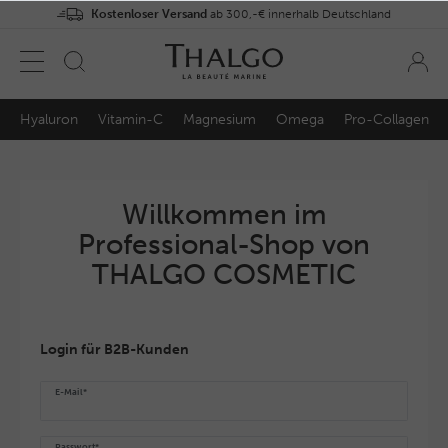
Kostenloser Versand
ab 300,-€ innerhalb Deutschland
Hyaluron
Vitamin-C
Magnesium
Omega
Pro-Collagen
Willkommen im
Professional-Shop von
THALGO COSMETIC
Login für B2B-Kunden
E-Mail*
Passwort*