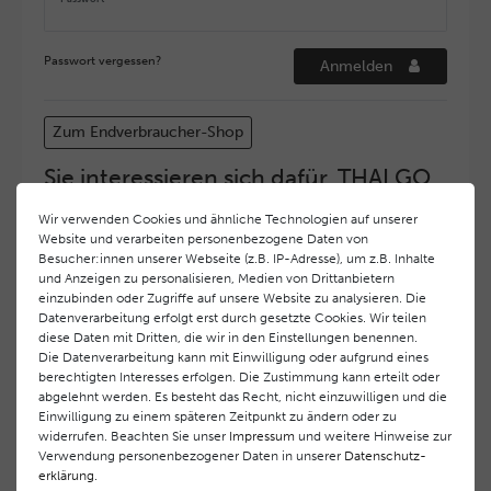
Passwort vergessen?
Anmelden
Zum Endverbraucher-Shop
Sie interessieren sich dafür, THALGO
COSMETIC Partner und Depositär zu
Wir verwenden Cookies und ähnliche Technologien auf unserer
werden?
Website und verarbeiten personenbezogene Daten von
Hohe Servicequalität und ein exzellentes Markenimage
Besucher:innen unserer Webseite (z.B. IP-Adresse), um z.B. Inhalte
und Anzeigen zu personalisieren, Medien von Drittanbietern
haben bei
THALGO COSMETIC
oberste Priorität.
einzubinden oder Zugriffe auf unsere Website zu analysieren. Die
Anspruchsvollen Endverbrauchern möchten wir ein
Datenverarbeitung erfolgt erst durch gesetzte Cookies. Wir teilen
hohes Qualitätsniveau und gleichzeitig eine
diese Daten mit Dritten, die wir in den Einstellungen benennen.
überdurchschnittliche Behandlungs- und Serviceleistung
Die Datenverarbeitung kann mit Einwilligung oder aufgrund eines
gewährleisten. Deshalb haben wir ein selektives
berechtigten Interesses erfolgen. Die Zustimmung kann erteilt oder
Vertriebssystem eingeführt.
THALGO COSMETIC
Partner
abgelehnt werden. Es besteht das Recht, nicht einzuwilligen und die
Einwilligung zu einem späteren Zeitpunkt zu ändern oder zu
werden auf diese Weise wirtschaftlich unterstützt,
widerrufen. Beachten Sie unser
Impressum
und weitere Hinweise zur
während Endverbrauchern eine stets gleichbleibend hohe
Verwendung personenbezogener Daten in unserer
Daten­schutz­
Dienstleistungsqualität und ein innovatives Produkt- und
erklärung
.
Behandlungsprogramm geboten wird.