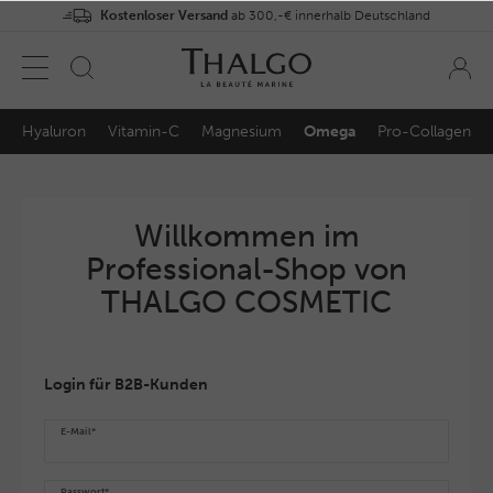
Kostenloser Versand
ab 300,-€ innerhalb Deutschland
Hyaluron
Vitamin-C
Magnesium
Omega
Pro-Collagen
Willkommen im
Professional-Shop von
THALGO COSMETIC
Login für B2B-Kunden
E-Mail*
Passwort*