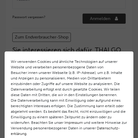
Passwort vergessen?
Anmelden
Zum Endverbraucher-Shop
Sie interessieren sich dafür, THALGO
COSMETIC Partner und Depositär zu
Wir verwenden Cookies und ähnliche Technologien auf unserer
werden?
Website und verarbeiten personenbezogene Daten von
Hohe Servicequalität und ein exzellentes Markenimage
Besucher:innen unserer Webseite (z.B. IP-Adresse), um z.B. Inhalte
und Anzeigen zu personalisieren, Medien von Drittanbietern
haben bei
THALGO COSMETIC
oberste Priorität.
einzubinden oder Zugriffe auf unsere Website zu analysieren. Die
Anspruchsvollen Endverbrauchern möchten wir ein
Datenverarbeitung erfolgt erst durch gesetzte Cookies. Wir teilen
hohes Qualitätsniveau und gleichzeitig eine
diese Daten mit Dritten, die wir in den Einstellungen benennen.
überdurchschnittliche Behandlungs- und Serviceleistung
Die Datenverarbeitung kann mit Einwilligung oder aufgrund eines
gewährleisten. Deshalb haben wir ein selektives
berechtigten Interesses erfolgen. Die Zustimmung kann erteilt oder
Vertriebssystem eingeführt.
THALGO COSMETIC
Partner
abgelehnt werden. Es besteht das Recht, nicht einzuwilligen und die
Einwilligung zu einem späteren Zeitpunkt zu ändern oder zu
werden auf diese Weise wirtschaftlich unterstützt,
widerrufen. Beachten Sie unser
Impressum
und weitere Hinweise zur
während Endverbrauchern eine stets gleichbleibend hohe
Verwendung personenbezogener Daten in unserer
Daten­schutz­
Dienstleistungsqualität und ein innovatives Produkt- und
erklärung
.
Behandlungsprogramm geboten wird.