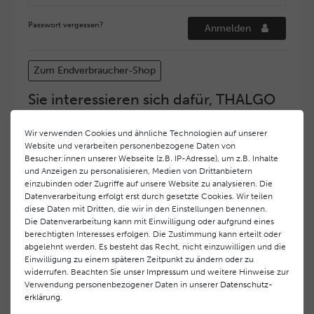
Passwort vergessen?
Anmelden
Zum Endverbraucher-Shop
Sie interessieren sich dafür, THALGO
COSMETIC Partner und Depositär zu
werden?
Wir verwenden Cookies und ähnliche Technologien auf unserer
Website und verarbeiten personenbezogene Daten von
Hohe Servicequalität und ein exzellentes Markenimage
Besucher:innen unserer Webseite (z.B. IP-Adresse), um z.B. Inhalte
haben bei
THALGO COSMETIC
oberste Priorität.
und Anzeigen zu personalisieren, Medien von Drittanbietern
Anspruchsvollen Endverbrauchern möchten wir ein
einzubinden oder Zugriffe auf unsere Website zu analysieren. Die
hohes Qualitätsniveau und gleichzeitig eine
Datenverarbeitung erfolgt erst durch gesetzte Cookies. Wir teilen
diese Daten mit Dritten, die wir in den Einstellungen benennen.
überdurchschnittliche Behandlungs- und Serviceleistung
Die Datenverarbeitung kann mit Einwilligung oder aufgrund eines
gewährleisten. Deshalb haben wir ein selektives
berechtigten Interesses erfolgen. Die Zustimmung kann erteilt oder
Vertriebssystem eingeführt.
THALGO COSMETIC
Partner
abgelehnt werden. Es besteht das Recht, nicht einzuwilligen und die
werden auf diese Weise wirtschaftlich unterstützt,
Einwilligung zu einem späteren Zeitpunkt zu ändern oder zu
während Endverbrauchern eine stets gleichbleibend hohe
widerrufen. Beachten Sie unser
Impressum
und weitere Hinweise zur
Dienstleistungsqualität und ein innovatives Produkt- und
Verwendung personenbezogener Daten in unserer
Daten­schutz­
erklärung
.
Behandlungsprogramm geboten wird.