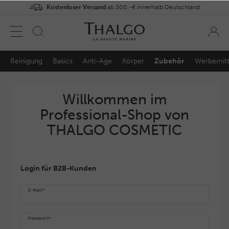
Kostenloser Versand
ab 300,-€ innerhalb Deutschland
Reinigung
Basics
Anti-Age
Körper
Zubehör
Werbemitt
Willkommen im
Professional-Shop von
THALGO COSMETIC
Login für B2B-Kunden
E-Mail*
Passwort*