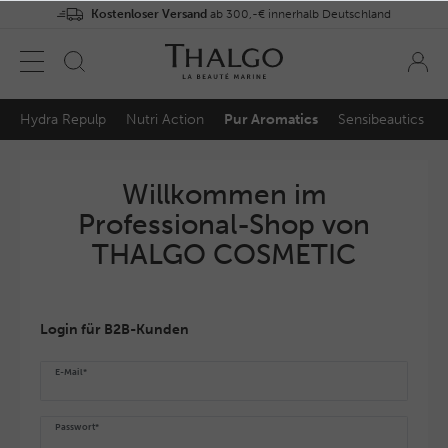
Kostenloser Versand
ab 300,-€ innerhalb Deutschland
Hydra Repulp
Nutri Action
Pur Aromatics
Sensibeautics
Willkommen im
Professional-Shop von
THALGO COSMETIC
Login für B2B-Kunden
E-Mail*
Passwort*