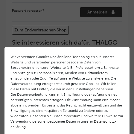
Passwort vergessen?
Anmelden
Zum Endverbraucher-Shop
Sie interessieren sich dafür, THALGO
COSMETIC Partner und Depositär zu
werden?
Wir verwenden Cookies und ähnliche Technologien auf unserer
Website und verarbeiten personenbezogene Daten von
Hohe Servicequalität und ein exzellentes Markenimage
Besucher:innen unserer Webseite (z.B. IP-Adresse), um z.B. Inhalte
haben bei
THALGO COSMETIC
oberste Priorität.
und Anzeigen zu personalisieren, Medien von Drittanbietern
Anspruchsvollen Endverbrauchern möchten wir ein
einzubinden oder Zugriffe auf unsere Website zu analysieren. Die
hohes Qualitätsniveau und gleichzeitig eine
Datenverarbeitung erfolgt erst durch gesetzte Cookies. Wir teilen
diese Daten mit Dritten, die wir in den Einstellungen benennen.
überdurchschnittliche Behandlungs- und Serviceleistung
Die Datenverarbeitung kann mit Einwilligung oder aufgrund eines
gewährleisten. Deshalb haben wir ein selektives
berechtigten Interesses erfolgen. Die Zustimmung kann erteilt oder
Vertriebssystem eingeführt.
THALGO COSMETIC
Partner
abgelehnt werden. Es besteht das Recht, nicht einzuwilligen und die
werden auf diese Weise wirtschaftlich unterstützt,
Einwilligung zu einem späteren Zeitpunkt zu ändern oder zu
während Endverbrauchern eine stets gleichbleibend hohe
widerrufen. Beachten Sie unser
Impressum
und weitere Hinweise zur
Dienstleistungsqualität und ein innovatives Produkt- und
Verwendung personenbezogener Daten in unserer
Daten­schutz­
erklärung
.
Behandlungsprogramm geboten wird.