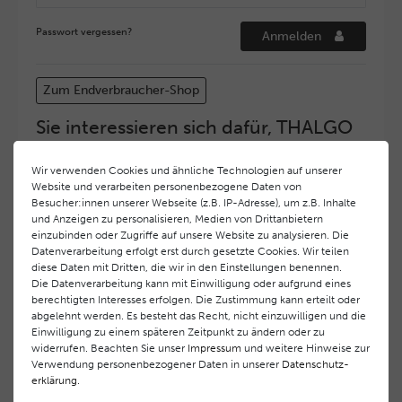
Passwort vergessen?
Anmelden
Zum Endverbraucher-Shop
Sie interessieren sich dafür, THALGO
COSMETIC Partner und Depositär zu
werden?
Wir verwenden Cookies und ähnliche Technologien auf unserer
Website und verarbeiten personenbezogene Daten von
Hohe Servicequalität und ein exzellentes Markenimage
Besucher:innen unserer Webseite (z.B. IP-Adresse), um z.B. Inhalte
haben bei
THALGO COSMETIC
oberste Priorität.
und Anzeigen zu personalisieren, Medien von Drittanbietern
Anspruchsvollen Endverbrauchern möchten wir ein
einzubinden oder Zugriffe auf unsere Website zu analysieren. Die
hohes Qualitätsniveau und gleichzeitig eine
Datenverarbeitung erfolgt erst durch gesetzte Cookies. Wir teilen
diese Daten mit Dritten, die wir in den Einstellungen benennen.
überdurchschnittliche Behandlungs- und Serviceleistung
Die Datenverarbeitung kann mit Einwilligung oder aufgrund eines
gewährleisten. Deshalb haben wir ein selektives
berechtigten Interesses erfolgen. Die Zustimmung kann erteilt oder
Vertriebssystem eingeführt.
THALGO COSMETIC
Partner
abgelehnt werden. Es besteht das Recht, nicht einzuwilligen und die
werden auf diese Weise wirtschaftlich unterstützt,
Einwilligung zu einem späteren Zeitpunkt zu ändern oder zu
während Endverbrauchern eine stets gleichbleibend hohe
widerrufen. Beachten Sie unser
Impressum
und weitere Hinweise zur
Dienstleistungsqualität und ein innovatives Produkt- und
Verwendung personenbezogener Daten in unserer
Daten­schutz­
erklärung
.
Behandlungsprogramm geboten wird.