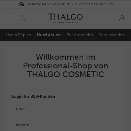
Kostenloser Versand
ab 300,-€ innerhalb Deutschland
Hydra Repulp
Nutri Action
Pur Aromatics
Sensibeautics
Willkommen im
Professional-Shop von
THALGO COSMETIC
Login für B2B-Kunden
E-Mail*
Passwort*