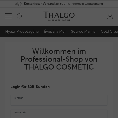
Kostenloser Versand
ab 300,-€ innerhalb Deutschland
Hyalu-Procollagéne
Éveil à la Mer
Source Marine
Cold Cre
Willkommen im
Professional-Shop von
THALGO COSMETIC
Login für B2B-Kunden
E-Mail*
Passwort*