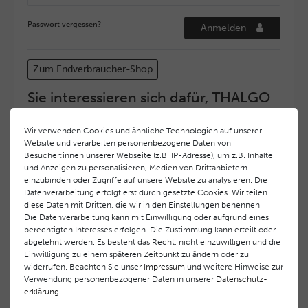
Passwort vergessen?
Anmelden
Zum Endverbraucher-Shop
Sie interessieren sich dafür, THALGO
COSMETIC Partner und Depositär zu
werden?
Wir verwenden Cookies und ähnliche Technologien auf unserer
Website und verarbeiten personenbezogene Daten von
Hohe Servicequalität und ein exzellentes Markenimage
Besucher:innen unserer Webseite (z.B. IP-Adresse), um z.B. Inhalte
haben bei
THALGO COSMETIC
oberste Priorität.
und Anzeigen zu personalisieren, Medien von Drittanbietern
Anspruchsvollen Endverbrauchern möchten wir ein
einzubinden oder Zugriffe auf unsere Website zu analysieren. Die
hohes Qualitätsniveau und gleichzeitig eine
Datenverarbeitung erfolgt erst durch gesetzte Cookies. Wir teilen
diese Daten mit Dritten, die wir in den Einstellungen benennen.
überdurchschnittliche Behandlungs- und Serviceleistung
Die Datenverarbeitung kann mit Einwilligung oder aufgrund eines
gewährleisten. Deshalb haben wir ein selektives
berechtigten Interesses erfolgen. Die Zustimmung kann erteilt oder
Vertriebssystem eingeführt.
THALGO COSMETIC
Partner
abgelehnt werden. Es besteht das Recht, nicht einzuwilligen und die
werden auf diese Weise wirtschaftlich unterstützt,
Einwilligung zu einem späteren Zeitpunkt zu ändern oder zu
während Endverbrauchern eine stets gleichbleibend hohe
widerrufen. Beachten Sie unser
Impressum
und weitere Hinweise zur
Dienstleistungsqualität und ein innovatives Produkt- und
Verwendung personenbezogener Daten in unserer
Daten­schutz­
erklärung
.
Behandlungsprogramm geboten wird.