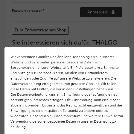
Passwort vergessen?
Anmelden
Zum Endverbraucher-Shop
Sie interessieren sich dafür, THALGO
COSMETIC Partner und Depositär zu
werden?
Wir verwenden Cookies und ähnliche Technologien auf unserer
Website und verarbeiten personenbezogene Daten von
Hohe Servicequalität und ein exzellentes Markenimage
Besucher:innen unserer Webseite (z.B. IP-Adresse), um z.B. Inhalte
haben bei
THALGO COSMETIC
oberste Priorität.
und Anzeigen zu personalisieren, Medien von Drittanbietern
Anspruchsvollen Endverbrauchern möchten wir ein
einzubinden oder Zugriffe auf unsere Website zu analysieren. Die
hohes Qualitätsniveau und gleichzeitig eine
Datenverarbeitung erfolgt erst durch gesetzte Cookies. Wir teilen
diese Daten mit Dritten, die wir in den Einstellungen benennen.
überdurchschnittliche Behandlungs- und Serviceleistung
Die Datenverarbeitung kann mit Einwilligung oder aufgrund eines
gewährleisten. Deshalb haben wir ein selektives
berechtigten Interesses erfolgen. Die Zustimmung kann erteilt oder
Vertriebssystem eingeführt.
THALGO COSMETIC
Partner
abgelehnt werden. Es besteht das Recht, nicht einzuwilligen und die
werden auf diese Weise wirtschaftlich unterstützt,
Einwilligung zu einem späteren Zeitpunkt zu ändern oder zu
während Endverbrauchern eine stets gleichbleibend hohe
widerrufen. Beachten Sie unser
Impressum
und weitere Hinweise zur
Dienstleistungsqualität und ein innovatives Produkt- und
Verwendung personenbezogener Daten in unserer
Daten­schutz­
erklärung
.
Behandlungsprogramm geboten wird.