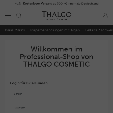
Kostenloser Versand
ab 300,-€ innerhalb Deutschland
Bains Marins
Körperbehandlungen mit Algen
Cellulite / schwe
Willkommen im
Professional-Shop von
THALGO COSMETIC
Login für B2B-Kunden
E-Mail*
Passwort*