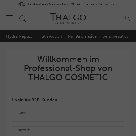
Kostenloser Versand
ab 300,-€ innerhalb Deutschland
Hydra Repulp
Nutri Action
Pur Aromatics
Sensibeautics
Willkommen im
Professional-Shop von
THALGO COSMETIC
Login für B2B-Kunden
E-Mail*
Passwort*