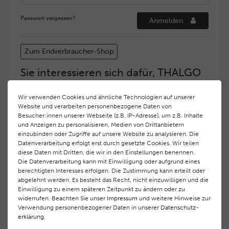
Passwort vergessen?
Anmelden
Zum Endverbraucher-Shop
Sie interessieren sich dafür, THALGO
COSMETIC Partner und Depositär zu
werden?
Wir verwenden Cookies und ähnliche Technologien auf unserer
Website und verarbeiten personenbezogene Daten von
Hohe Servicequalität und ein exzellentes Markenimage
Besucher:innen unserer Webseite (z.B. IP-Adresse), um z.B. Inhalte
haben bei
THALGO COSMETIC
oberste Priorität.
und Anzeigen zu personalisieren, Medien von Drittanbietern
Anspruchsvollen Endverbrauchern möchten wir ein
einzubinden oder Zugriffe auf unsere Website zu analysieren. Die
hohes Qualitätsniveau und gleichzeitig eine
Datenverarbeitung erfolgt erst durch gesetzte Cookies. Wir teilen
diese Daten mit Dritten, die wir in den Einstellungen benennen.
überdurchschnittliche Behandlungs- und Serviceleistung
Die Datenverarbeitung kann mit Einwilligung oder aufgrund eines
gewährleisten. Deshalb haben wir ein selektives
berechtigten Interesses erfolgen. Die Zustimmung kann erteilt oder
Vertriebssystem eingeführt.
THALGO COSMETIC
Partner
abgelehnt werden. Es besteht das Recht, nicht einzuwilligen und die
werden auf diese Weise wirtschaftlich unterstützt,
Einwilligung zu einem späteren Zeitpunkt zu ändern oder zu
während Endverbrauchern eine stets gleichbleibend hohe
widerrufen. Beachten Sie unser
Impressum
und weitere Hinweise zur
Dienstleistungsqualität und ein innovatives Produkt- und
Verwendung personenbezogener Daten in unserer
Daten­schutz­
erklärung
.
Behandlungsprogramm geboten wird.