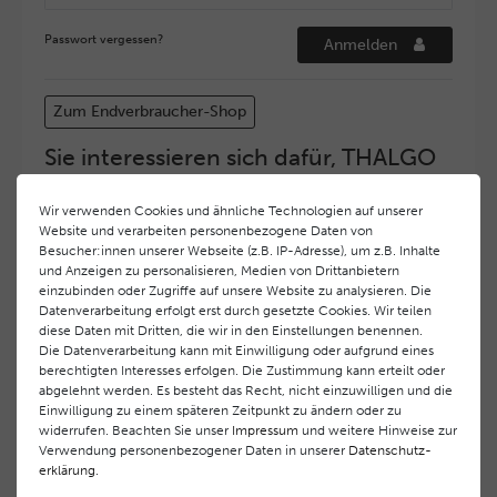
Passwort vergessen?
Anmelden
Zum Endverbraucher-Shop
Sie interessieren sich dafür, THALGO
COSMETIC Partner und Depositär zu
werden?
Wir verwenden Cookies und ähnliche Technologien auf unserer
Website und verarbeiten personenbezogene Daten von
Hohe Servicequalität und ein exzellentes Markenimage
Besucher:innen unserer Webseite (z.B. IP-Adresse), um z.B. Inhalte
haben bei
THALGO COSMETIC
oberste Priorität.
und Anzeigen zu personalisieren, Medien von Drittanbietern
Anspruchsvollen Endverbrauchern möchten wir ein
einzubinden oder Zugriffe auf unsere Website zu analysieren. Die
hohes Qualitätsniveau und gleichzeitig eine
Datenverarbeitung erfolgt erst durch gesetzte Cookies. Wir teilen
diese Daten mit Dritten, die wir in den Einstellungen benennen.
überdurchschnittliche Behandlungs- und Serviceleistung
Die Datenverarbeitung kann mit Einwilligung oder aufgrund eines
gewährleisten. Deshalb haben wir ein selektives
berechtigten Interesses erfolgen. Die Zustimmung kann erteilt oder
Vertriebssystem eingeführt.
THALGO COSMETIC
Partner
abgelehnt werden. Es besteht das Recht, nicht einzuwilligen und die
werden auf diese Weise wirtschaftlich unterstützt,
Einwilligung zu einem späteren Zeitpunkt zu ändern oder zu
während Endverbrauchern eine stets gleichbleibend hohe
widerrufen. Beachten Sie unser
Impressum
und weitere Hinweise zur
Dienstleistungsqualität und ein innovatives Produkt- und
Verwendung personenbezogener Daten in unserer
Daten­schutz­
erklärung
.
Behandlungsprogramm geboten wird.