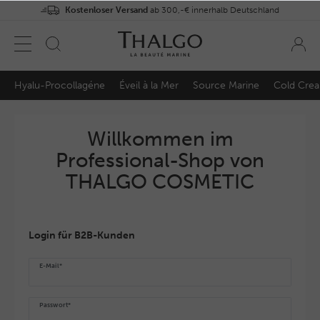
Kostenloser Versand
ab 300,-€ innerhalb Deutschland
Hyalu-Procollagéne
Éveil à la Mer
Source Marine
Cold Cre
Willkommen im
Professional-Shop von
THALGO COSMETIC
Login für B2B-Kunden
E-Mail*
Passwort*