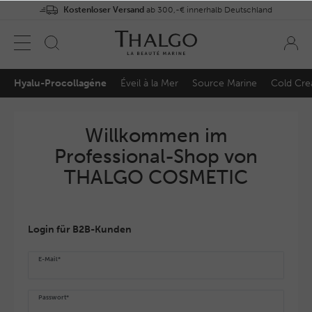
Kostenloser Versand
ab 300,-€ innerhalb Deutschland
Hyalu-Procollagéne
Éveil à la Mer
Source Marine
Cold Cre
Willkommen im
Professional-Shop von
THALGO COSMETIC
Login für B2B-Kunden
E-Mail*
Passwort*