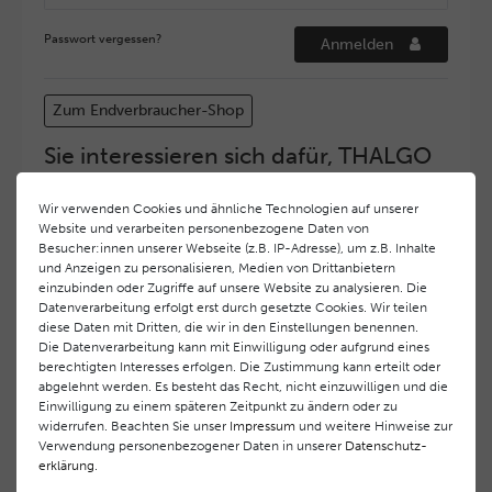
Passwort vergessen?
Anmelden
Zum Endverbraucher-Shop
Sie interessieren sich dafür, THALGO
COSMETIC Partner und Depositär zu
werden?
Wir verwenden Cookies und ähnliche Technologien auf unserer
Website und verarbeiten personenbezogene Daten von
Hohe Servicequalität und ein exzellentes Markenimage
Besucher:innen unserer Webseite (z.B. IP-Adresse), um z.B. Inhalte
haben bei
THALGO COSMETIC
oberste Priorität.
und Anzeigen zu personalisieren, Medien von Drittanbietern
Anspruchsvollen Endverbrauchern möchten wir ein
einzubinden oder Zugriffe auf unsere Website zu analysieren. Die
hohes Qualitätsniveau und gleichzeitig eine
Datenverarbeitung erfolgt erst durch gesetzte Cookies. Wir teilen
diese Daten mit Dritten, die wir in den Einstellungen benennen.
überdurchschnittliche Behandlungs- und Serviceleistung
Die Datenverarbeitung kann mit Einwilligung oder aufgrund eines
gewährleisten. Deshalb haben wir ein selektives
berechtigten Interesses erfolgen. Die Zustimmung kann erteilt oder
Vertriebssystem eingeführt.
THALGO COSMETIC
Partner
abgelehnt werden. Es besteht das Recht, nicht einzuwilligen und die
werden auf diese Weise wirtschaftlich unterstützt,
Einwilligung zu einem späteren Zeitpunkt zu ändern oder zu
während Endverbrauchern eine stets gleichbleibend hohe
widerrufen. Beachten Sie unser
Impressum
und weitere Hinweise zur
Dienstleistungsqualität und ein innovatives Produkt- und
Verwendung personenbezogener Daten in unserer
Daten­schutz­
erklärung
.
Behandlungsprogramm geboten wird.