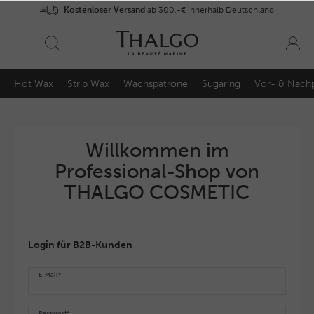
Kostenloser Versand
ab 300,-€ innerhalb Deutschland
Hot Wax
Strip Wax
Wachspatrone
Sugaring
Vor- & Nach
Willkommen im
Professional-Shop von
THALGO COSMETIC
Login für B2B-Kunden
E-Mail*
Passwort*