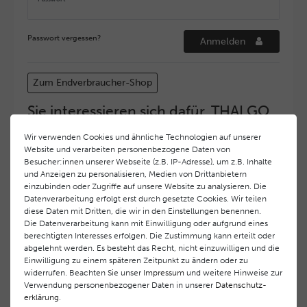
Passwort vergessen?
Anmelden
Zum Endverbraucher-Shop
Sie interessieren sich dafür, THALGO
COSMETIC Partner und Depositär zu
Wir verwenden Cookies und ähnliche Technologien auf unserer
werden?
Website und verarbeiten personenbezogene Daten von
Hohe Servicequalität und ein exzellentes Markenimage
Besucher:innen unserer Webseite (z.B. IP-Adresse), um z.B. Inhalte
und Anzeigen zu personalisieren, Medien von Drittanbietern
haben bei
THALGO COSMETIC
oberste Priorität.
einzubinden oder Zugriffe auf unsere Website zu analysieren. Die
Anspruchsvollen Endverbrauchern möchten wir ein
Datenverarbeitung erfolgt erst durch gesetzte Cookies. Wir teilen
hohes Qualitätsniveau und gleichzeitig eine
diese Daten mit Dritten, die wir in den Einstellungen benennen.
überdurchschnittliche Behandlungs- und Serviceleistung
Die Datenverarbeitung kann mit Einwilligung oder aufgrund eines
gewährleisten. Deshalb haben wir ein selektives
berechtigten Interesses erfolgen. Die Zustimmung kann erteilt oder
Vertriebssystem eingeführt.
THALGO COSMETIC
Partner
abgelehnt werden. Es besteht das Recht, nicht einzuwilligen und die
Einwilligung zu einem späteren Zeitpunkt zu ändern oder zu
werden auf diese Weise wirtschaftlich unterstützt,
widerrufen. Beachten Sie unser
Impressum
und weitere Hinweise zur
während Endverbrauchern eine stets gleichbleibend hohe
Verwendung personenbezogener Daten in unserer
Daten­schutz­
Dienstleistungsqualität und ein innovatives Produkt- und
erklärung
.
Behandlungsprogramm geboten wird.