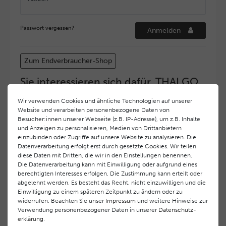
Passwort vergessen?
Anmelden
Zum Endverbraucher-Shop
Sie interessieren sich dafür, THALGO
COSMETIC Partner und Depositär zu
Wir verwenden Cookies und ähnliche Technologien auf unserer
werden?
Website und verarbeiten personenbezogene Daten von
Hohe Servicequalität und ein exzellentes Markenimage
Besucher:innen unserer Webseite (z.B. IP-Adresse), um z.B. Inhalte
und Anzeigen zu personalisieren, Medien von Drittanbietern
haben bei
THALGO COSMETIC
oberste Priorität.
einzubinden oder Zugriffe auf unsere Website zu analysieren. Die
Anspruchsvollen Endverbrauchern möchten wir ein
Datenverarbeitung erfolgt erst durch gesetzte Cookies. Wir teilen
hohes Qualitätsniveau und gleichzeitig eine
diese Daten mit Dritten, die wir in den Einstellungen benennen.
überdurchschnittliche Behandlungs- und Serviceleistung
Die Datenverarbeitung kann mit Einwilligung oder aufgrund eines
gewährleisten. Deshalb haben wir ein selektives
berechtigten Interesses erfolgen. Die Zustimmung kann erteilt oder
Vertriebssystem eingeführt.
THALGO COSMETIC
Partner
abgelehnt werden. Es besteht das Recht, nicht einzuwilligen und die
Einwilligung zu einem späteren Zeitpunkt zu ändern oder zu
werden auf diese Weise wirtschaftlich unterstützt,
widerrufen. Beachten Sie unser
Impressum
und weitere Hinweise zur
während Endverbrauchern eine stets gleichbleibend hohe
Verwendung personenbezogener Daten in unserer
Daten­schutz­
Dienstleistungsqualität und ein innovatives Produkt- und
erklärung
.
Behandlungsprogramm geboten wird.