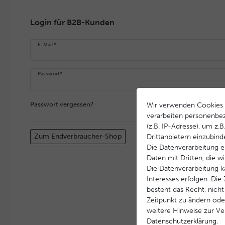
Login für B2B-Kunden
E-Mail*
Passwort*
Passwort vergessen?
Wir verwenden Cookies 
verarbeiten personenbe
(z.B. IP-Adresse), um z.
Zum Endverbraucher-Shop
Drittanbietern einzubind
Die Datenverarbeitung er
Daten mit Dritten, die w
Die Datenverarbeitung k
Interesses erfolgen. Di
besteht das Recht, nicht
Zeitpunkt zu ändern ode
weitere Hinweise zur V
Daten­schutz­erklärung
.