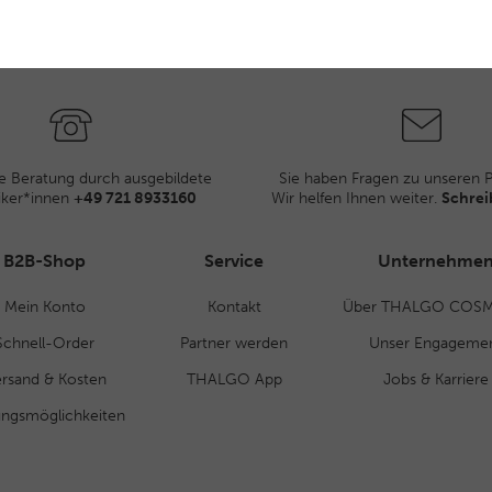
e Beratung durch ausgebildete
Sie haben Fragen zu unseren 
iker*innen
+49 721 8933160
Wir helfen Ihnen weiter.
Schrei
B2B-Shop
Service
Unternehme
Mein Konto
Kontakt
Über THALGO COSM
Schnell-Order
Partner werden
Unser Engageme
rsand & Kosten
THALGO App
Jobs & Karriere
ungsmöglichkeiten