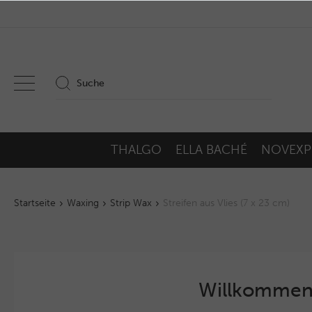
THALGO
ELLA BACHÉ
NOVEXP
Startseite
Waxing
Strip Wax
Streifen aus Vlies (7 x 23 cm)
Willkommen