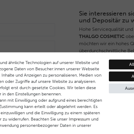
Sie interessieren
und Depositär zu 
Hohe Servicequalität und
THALGO COSMETIC
ober
möchten wir ein hohes Qua
überdurchschnittliche Be
Deshalb haben wir ein sel
und ähnliche Technologien auf unserer Website und
Anmelden
Al
THALGO COSMETIC
Part
zogene Daten von Besucher:innen unserer Webseite
während Endverbrauchern 
B. Inhalte und Anzeigen zu personalisieren, Medien von
A
Dienstleistungsqualität u
en oder Zugriffe auf unsere Website zu analysieren.
Behandlungsprogramm ge
folgt erst durch gesetzte Cookies. Wir teilen diese
Ausw
ir in den Einstellungen benennen.
Wenn Sie Interesse daran
ann mit Einwilligung oder aufgrund eines berechtigten
werden, nehmen Sie bitte 
e Zustimmung kann erteilt oder abgelehnt werden. Es
 einzuwilligen und die Einwilligung zu einem späteren
r zu widerrufen. Beachten Sie unser
Impressum
und
Kontakt aufnehmen
erwendung personenbezogener Daten in unserer