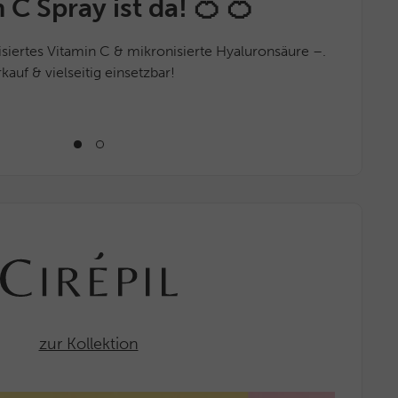
C Spray ist da! 🍊 🍊
Wirksamke
dem herk
ilisiertes Vitamin C & mikronisierte Hyaluronsäure –.
auf & vielseitig einsetzbar!
JETZT 
zur Kollektion