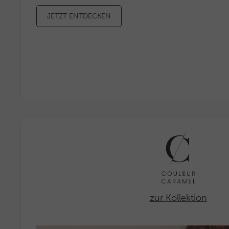
Wirksamkeit ohne Nebenwirkungen! Pro-R
JETZT ENTDECKEN
dem herkömmlichen Anti-Aging Gehei
JETZT ENTDECKEN
zur Kollektion