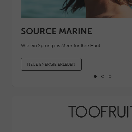
SOURCE MARINE
SOMMERLICHE ELE
gt und die
Wie ein Sprung ins Meer für Ihre Haut
Entspannung & Gelassenheit für sonnig
Azur.
Sommer-Duo: Sonnenschutzfluid LSF 
NEUE ENERGIE ERLEBEN
JETZT ENTDECKEN