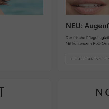
GANZ
Activ Légèrté
NEU: Augenf
e Tage mit unserem praktischen
Fühle die Leichtigkeit
Der frische Pflegebeglei
50+ + Foutah Handtuch
Mit kühlendem Roll-On A
JETZT ENTDECKEN
HOL DER DEN ROLL-ON