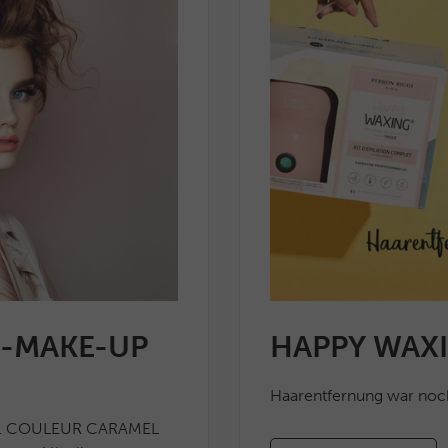
O-MAKE-UP
HAPPY WAX
Haarentfernung war noch
ft … COULEUR CARAMEL