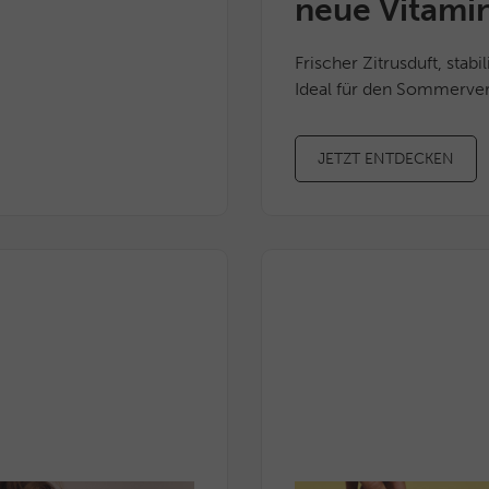
neue Vitamin 
etinol ist die sanfte Alternative zu
mtipp!
Frischer Zitrusduft, stab
Ideal für den Sommerverk
JETZT ENTDECKEN