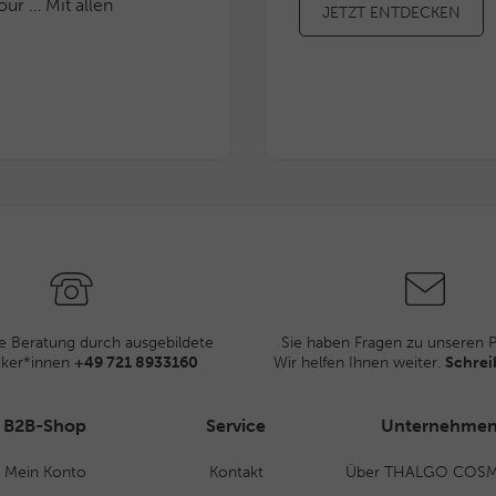
our … Mit allen
JETZT ENTDECKEN
e Beratung durch ausgebildete
Sie haben Fragen zu unseren 
iker*innen
+49 721 8933160
Wir helfen Ihnen weiter.
Schrei
B2B-Shop
Service
Unternehme
Mein Konto
Kontakt
Über THALGO COSM