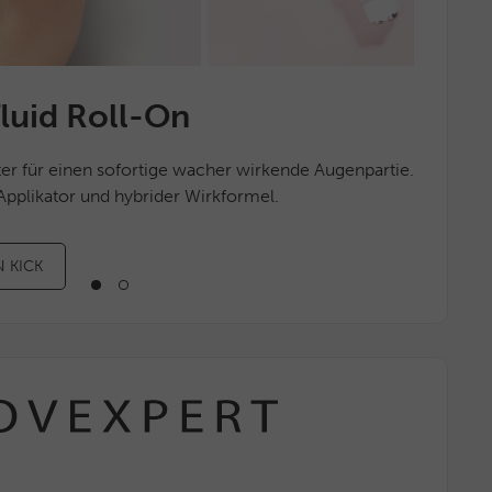
luid Roll-On
Riviera Sun
SOM
ter für einen sofortige wacher wirkende Augenpartie.
Die Sonnenschutz-Seri
Entspannu
pplikator und hybrider Wirkformel.
Haut gleichzeitig pfleg
Sommer-D
 KICK
SOMMERLICHE PFLE
JETZT 