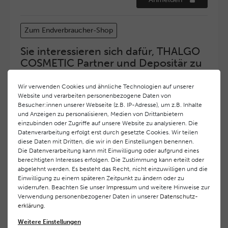
Zum Endverbraucher-Shop
Sie interessieren sich dafür, THALGO
COSMETIC Partner und Depositär zu
werden?
Wir verwenden Cookies und ähnliche Technologien auf unserer
Hohe Servicequalität und ein exzellentes Markenimage
Website und verarbeiten personenbezogene Daten von
haben bei
THALGO COSMETIC
oberste Priorität.
Besucher:innen unserer Webseite (z.B. IP-Adresse), um z.B. Inhalte
Anspruchsvollen Endverbrauchern möchten wir ein
und Anzeigen zu personalisieren, Medien von Drittanbietern
hohes Qualitätsniveau und gleichzeitig eine
einzubinden oder Zugriffe auf unsere Website zu analysieren. Die
überdurchschnittliche Behandlungs- und Serviceleistung
Datenverarbeitung erfolgt erst durch gesetzte Cookies. Wir teilen
diese Daten mit Dritten, die wir in den Einstellungen benennen.
gewährleisten. Deshalb haben wir ein selektives
Die Datenverarbeitung kann mit Einwilligung oder aufgrund eines
Vertriebssystem eingeführt.
THALGO COSMETIC
Partner
berechtigten Interesses erfolgen. Die Zustimmung kann erteilt oder
werden auf diese Weise wirtschaftlich unterstützt,
abgelehnt werden. Es besteht das Recht, nicht einzuwilligen und die
während Endverbrauchern eine stets gleichbleibend hohe
Einwilligung zu einem späteren Zeitpunkt zu ändern oder zu
Dienstleistungsqualität und ein innovatives Produkt- und
widerrufen. Beachten Sie unser
Impressum
und weitere Hinweise zur
Behandlungsprogramm geboten wird.
Verwendung personenbezogener Daten in unserer
Daten­schutz­
erklärung
.
Wenn Sie Interesse daran haben, ebenfalls
Weitere Einstellungen
THALGO COSMETIC
Partner zu werden, nehmen Sie