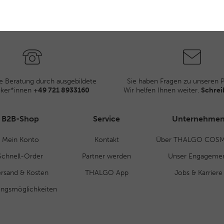
e Beratung durch ausgebildete
Sie haben Fragen zu unseren 
iker*innen
+49 721 8933160
Wir helfen Ihnen weiter.
Schrei
B2B-Shop
Service
Unternehme
Mein Konto
Kontakt
Über THALGO COSM
Schnell-Order
Partner werden
Unser Engageme
rsand & Kosten
THALGO App
Jobs & Karriere
ungsmöglichkeiten