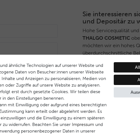
Sie interessieren
und Depositär zu 
Hohe Servicequalität und
THALGO COSMETIC
ober
möchten wir ein hohes Qua
überdurchschnittliche Be
Deshalb haben wir ein sel
und ähnliche Technologien auf unserer Website und
Anmelden
Al
THALGO COSMETIC
Part
zogene Daten von Besucher:innen unserer Webseite
während Endverbrauchern 
B. Inhalte und Anzeigen zu personalisieren, Medien von
A
Dienstleistungsqualität u
en oder Zugriffe auf unsere Website zu analysieren.
Behandlungsprogramm ge
folgt erst durch gesetzte Cookies. Wir teilen diese
Ausw
ir in den Einstellungen benennen.
Wenn Sie Interesse daran
ann mit Einwilligung oder aufgrund eines berechtigten
werden, nehmen Sie bitte 
e Zustimmung kann erteilt oder abgelehnt werden. Es
 einzuwilligen und die Einwilligung zu einem späteren
r zu widerrufen. Beachten Sie unser
Impressum
und
Kontakt aufnehmen
erwendung personenbezogener Daten in unserer