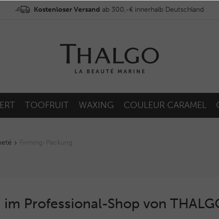
Kostenloser Versand
ab 300,-€ innerhalb Deutschland
ERT
TOOFRUIT
WAXING
COULEUR CARAMEL
meté
Firming-Packung
 im Professional-Shop von THAL