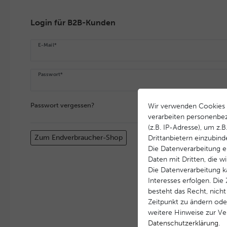
Login für B2B-Kunden
E-Mail*
Passwort*
Passwort vergessen?
Wir verwenden Cookies 
verarbeiten personenbe
(z.B. IP-Adresse), um z.
Zum Endverbraucher-Shop
Drittanbietern einzubind
Die Datenverarbeitung er
Daten mit Dritten, die w
Die Datenverarbeitung k
Interesses erfolgen. Di
besteht das Recht, nicht
Zeitpunkt zu ändern ode
weitere Hinweise zur V
Daten­schutz­erklärung
.