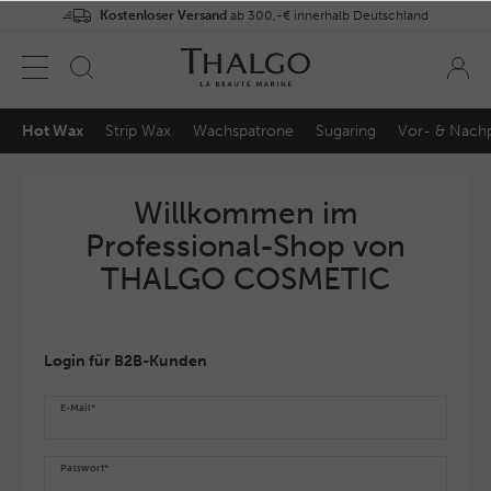
Kostenloser Versand
ab 300,-€ innerhalb Deutschland
Hot Wax
Strip Wax
Wachspatrone
Sugaring
Vor- & Nach
Willkommen im
Professional-Shop von
THALGO COSMETIC
Login für B2B-Kunden
E-Mail*
Passwort*