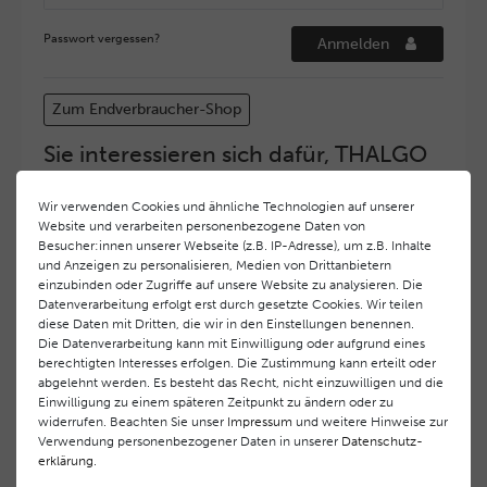
Passwort vergessen?
Anmelden
Zum Endverbraucher-Shop
Sie interessieren sich dafür, THALGO
COSMETIC Partner und Depositär zu
werden?
Wir verwenden Cookies und ähnliche Technologien auf unserer
Website und verarbeiten personenbezogene Daten von
Hohe Servicequalität und ein exzellentes Markenimage
Besucher:innen unserer Webseite (z.B. IP-Adresse), um z.B. Inhalte
haben bei
THALGO COSMETIC
oberste Priorität.
und Anzeigen zu personalisieren, Medien von Drittanbietern
Anspruchsvollen Endverbrauchern möchten wir ein
einzubinden oder Zugriffe auf unsere Website zu analysieren. Die
hohes Qualitätsniveau und gleichzeitig eine
Datenverarbeitung erfolgt erst durch gesetzte Cookies. Wir teilen
diese Daten mit Dritten, die wir in den Einstellungen benennen.
überdurchschnittliche Behandlungs- und Serviceleistung
Die Datenverarbeitung kann mit Einwilligung oder aufgrund eines
gewährleisten. Deshalb haben wir ein selektives
berechtigten Interesses erfolgen. Die Zustimmung kann erteilt oder
Vertriebssystem eingeführt.
THALGO COSMETIC
Partner
abgelehnt werden. Es besteht das Recht, nicht einzuwilligen und die
werden auf diese Weise wirtschaftlich unterstützt,
Einwilligung zu einem späteren Zeitpunkt zu ändern oder zu
während Endverbrauchern eine stets gleichbleibend hohe
widerrufen. Beachten Sie unser
Impressum
und weitere Hinweise zur
Dienstleistungsqualität und ein innovatives Produkt- und
Verwendung personenbezogener Daten in unserer
Daten­schutz­
erklärung
.
Behandlungsprogramm geboten wird.