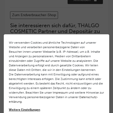
Zum Endverbraucher-Shop
Sie interessieren sich dafür, THALGO
COSMETIC Partner und Depositär zu
werden?
Wir verwenden Cookies und ähnliche Technologien auf unserer
Hohe Servicequalität und ein exzellentes Markenimage
Website und verarbeiten personenbezogene Daten von
haben bei
THALGO COSMETIC
oberste Priorität.
Besucher:innen unserer Webseite (z.B. IP-Adresse), um z.B. Inhalte
Anspruchsvollen Endverbrauchern möchten wir ein
und Anzeigen zu personalisieren, Medien von Drittanbietern
hohes Qualitätsniveau und gleichzeitig eine
einzubinden oder Zugriffe auf unsere Website zu analysieren. Die
überdurchschnittliche Behandlungs- und Serviceleistung
Datenverarbeitung erfolgt erst durch gesetzte Cookies. Wir teilen
diese Daten mit Dritten, die wir in den Einstellungen benennen.
gewährleisten. Deshalb haben wir ein selektives
Die Datenverarbeitung kann mit Einwilligung oder aufgrund eines
Vertriebssystem eingeführt.
THALGO COSMETIC
Partner
berechtigten Interesses erfolgen. Die Zustimmung kann erteilt oder
werden auf diese Weise wirtschaftlich unterstützt,
abgelehnt werden. Es besteht das Recht, nicht einzuwilligen und die
während Endverbrauchern eine stets gleichbleibend hohe
Einwilligung zu einem späteren Zeitpunkt zu ändern oder zu
Dienstleistungsqualität und ein innovatives Produkt- und
widerrufen. Beachten Sie unser
Impressum
und weitere Hinweise zur
Behandlungsprogramm geboten wird.
Verwendung personenbezogener Daten in unserer
Daten­schutz­
erklärung
.
Wenn Sie Interesse daran haben, ebenfalls
Weitere Einstellungen
THALGO COSMETIC
Partner zu werden, nehmen Sie