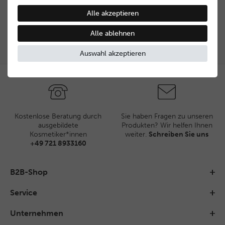
bitte Kontakt mit uns auf.
Alle akzeptieren
Kontakt aufnehmen
Alle ablehnen
Auswahl akzeptieren
Kostenlose Beratung durch
Sie haben Fragen zu unseren
ausgebildete
Produkten? Wir helfen Ihnen
Kosmetiker*innen
weiter.
Schreiben Sie uns
+49 721 8933160
B2B-Shop
Service
Unternehmen