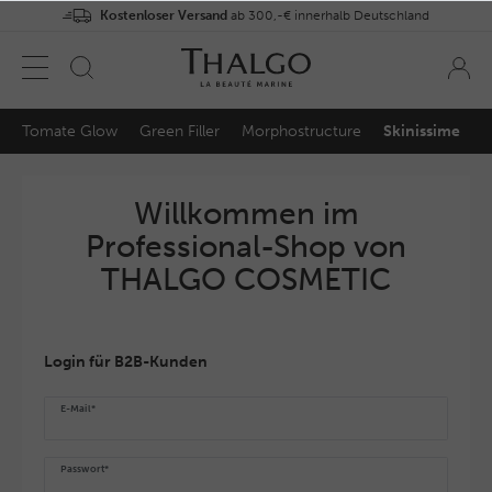
Kostenloser Versand
ab 300,-€ innerhalb Deutschland
Tomate Glow
Green Filler
Morphostructure
Skinissime
Willkommen im
Professional-Shop von
THALGO COSMETIC
Login für B2B-Kunden
E-Mail*
Passwort*