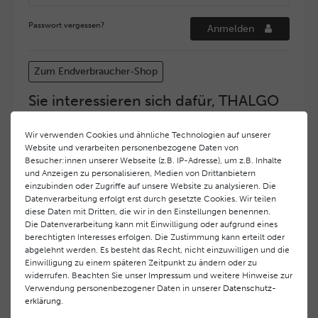
Passwort vergessen?
Anmelden
Zum Endverbraucher-Shop
Sie interessieren sich dafür, THALGO
COSMETIC Partner und Depositär zu
werden?
Wir verwenden Cookies und ähnliche Technologien auf unserer
Website und verarbeiten personenbezogene Daten von
Hohe Servicequalität und ein exzellentes Markenimage
Besucher:innen unserer Webseite (z.B. IP-Adresse), um z.B. Inhalte
haben bei
THALGO COSMETIC
oberste Priorität.
und Anzeigen zu personalisieren, Medien von Drittanbietern
Anspruchsvollen Endverbrauchern möchten wir ein
einzubinden oder Zugriffe auf unsere Website zu analysieren. Die
hohes Qualitätsniveau und gleichzeitig eine
Datenverarbeitung erfolgt erst durch gesetzte Cookies. Wir teilen
diese Daten mit Dritten, die wir in den Einstellungen benennen.
überdurchschnittliche Behandlungs- und Serviceleistung
Die Datenverarbeitung kann mit Einwilligung oder aufgrund eines
gewährleisten. Deshalb haben wir ein selektives
berechtigten Interesses erfolgen. Die Zustimmung kann erteilt oder
Vertriebssystem eingeführt.
THALGO COSMETIC
Partner
abgelehnt werden. Es besteht das Recht, nicht einzuwilligen und die
werden auf diese Weise wirtschaftlich unterstützt,
Einwilligung zu einem späteren Zeitpunkt zu ändern oder zu
während Endverbrauchern eine stets gleichbleibend hohe
widerrufen. Beachten Sie unser
Impressum
und weitere Hinweise zur
Dienstleistungsqualität und ein innovatives Produkt- und
Verwendung personenbezogener Daten in unserer
Daten­schutz­
erklärung
.
Behandlungsprogramm geboten wird.