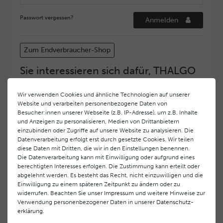
Passwort vergessen?
Anmelden
Zum Endverbraucher-Shop
Sie interessieren sich dafür, THALGO
COSMETIC Partner und Depositär zu
werden?
Wir verwenden Cookies und ähnliche Technologien auf unserer
Website und verarbeiten personenbezogene Daten von
Hohe Servicequalität und ein exzellentes Markenimage
Besucher:innen unserer Webseite (z.B. IP-Adresse), um z.B. Inhalte
haben bei
THALGO COSMETIC
oberste Priorität.
und Anzeigen zu personalisieren, Medien von Drittanbietern
Anspruchsvollen Endverbrauchern möchten wir ein
einzubinden oder Zugriffe auf unsere Website zu analysieren. Die
hohes Qualitätsniveau und gleichzeitig eine
Datenverarbeitung erfolgt erst durch gesetzte Cookies. Wir teilen
diese Daten mit Dritten, die wir in den Einstellungen benennen.
überdurchschnittliche Behandlungs- und Serviceleistung
Die Datenverarbeitung kann mit Einwilligung oder aufgrund eines
gewährleisten. Deshalb haben wir ein selektives
berechtigten Interesses erfolgen. Die Zustimmung kann erteilt oder
Vertriebssystem eingeführt.
THALGO COSMETIC
Partner
abgelehnt werden. Es besteht das Recht, nicht einzuwilligen und die
werden auf diese Weise wirtschaftlich unterstützt,
Einwilligung zu einem späteren Zeitpunkt zu ändern oder zu
während Endverbrauchern eine stets gleichbleibend hohe
widerrufen. Beachten Sie unser
Impressum
und weitere Hinweise zur
Dienstleistungsqualität und ein innovatives Produkt- und
Verwendung personenbezogener Daten in unserer
Daten­schutz­
erklärung
.
Behandlungsprogramm geboten wird.