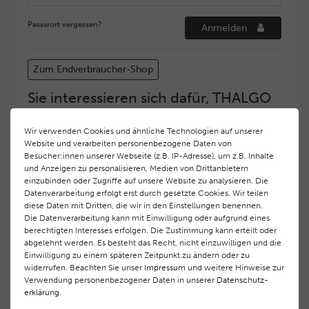
Passwort vergessen?
Anmelden
Zum Endverbraucher-Shop
Sie interessieren sich dafür, THALGO
COSMETIC Partner und Depositär zu
werden?
Wir verwenden Cookies und ähnliche Technologien auf unserer
Website und verarbeiten personenbezogene Daten von
Hohe Servicequalität und ein exzellentes Markenimage
Besucher:innen unserer Webseite (z.B. IP-Adresse), um z.B. Inhalte
haben bei
THALGO COSMETIC
oberste Priorität.
und Anzeigen zu personalisieren, Medien von Drittanbietern
Anspruchsvollen Endverbrauchern möchten wir ein
einzubinden oder Zugriffe auf unsere Website zu analysieren. Die
hohes Qualitätsniveau und gleichzeitig eine
Datenverarbeitung erfolgt erst durch gesetzte Cookies. Wir teilen
diese Daten mit Dritten, die wir in den Einstellungen benennen.
überdurchschnittliche Behandlungs- und Serviceleistung
Die Datenverarbeitung kann mit Einwilligung oder aufgrund eines
gewährleisten. Deshalb haben wir ein selektives
berechtigten Interesses erfolgen. Die Zustimmung kann erteilt oder
Vertriebssystem eingeführt.
THALGO COSMETIC
Partner
abgelehnt werden. Es besteht das Recht, nicht einzuwilligen und die
werden auf diese Weise wirtschaftlich unterstützt,
Einwilligung zu einem späteren Zeitpunkt zu ändern oder zu
während Endverbrauchern eine stets gleichbleibend hohe
widerrufen. Beachten Sie unser
Impressum
und weitere Hinweise zur
Dienstleistungsqualität und ein innovatives Produkt- und
Verwendung personenbezogener Daten in unserer
Daten­schutz­
erklärung
.
Behandlungsprogramm geboten wird.