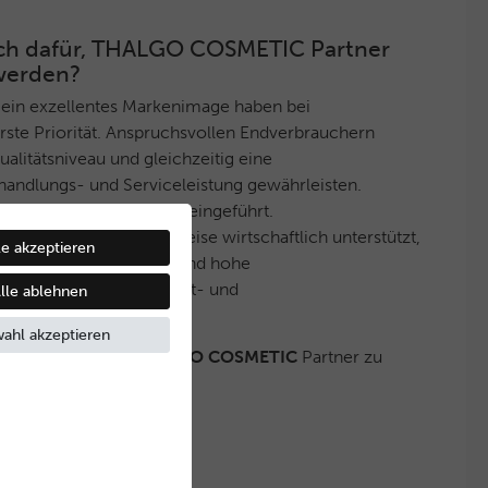
 sich dafür, THALGO COSMETIC Partner
werden?
 ein exzellentes Markenimage haben bei
ste Priorität. Anspruchsvollen Endverbrauchern
litätsniveau und gleichzeitig eine
handlungs- und Serviceleistung gewährleisten.
ektives Vertriebssystem eingeführt.
ner werden auf diese Weise wirtschaftlich unterstützt,
le akzeptieren
eine stets gleichbleibend hohe
nd ein innovatives Produkt- und
lle ablehnen
boten wird.
ahl akzeptieren
 haben, ebenfalls
THALGO COSMETIC
Partner zu
Kontakt mit uns auf.