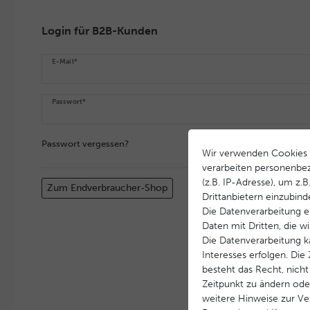
Login für B2B-Kunden
E-Mail*
Passwort*
Passwort vergessen?
Wir verwenden Cookies 
verarbeiten personenbe
(z.B. IP-Adresse), um z.
Zum Endverbraucher-Shop
Drittanbietern einzubind
Die Datenverarbeitung er
Daten mit Dritten, die w
Die Datenverarbeitung k
Interesses erfolgen. Di
besteht das Recht, nicht
Zeitpunkt zu ändern ode
weitere Hinweise zur V