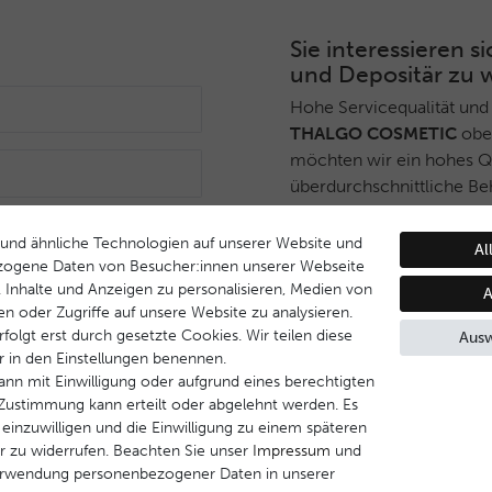
Sie interessieren
und Depositär zu 
Hohe Servicequalität und
THALGO COSMETIC
ober
möchten wir ein hohes Qua
überdurchschnittliche Be
Deshalb haben wir ein sel
Anmelden
THALGO COSMETIC
Part
und ähnliche Technologien auf unserer Website und
Al
während Endverbrauchern 
zogene Daten von Besucher:innen unserer Webseite
B. Inhalte und Anzeigen zu personalisieren, Medien von
Dienstleistungsqualität u
A
en oder Zugriffe auf unsere Website zu analysieren.
Behandlungsprogramm ge
folgt erst durch gesetzte Cookies. Wir teilen diese
Ausw
ir in den Einstellungen benennen.
Wenn Sie Interesse daran
ann mit Einwilligung oder aufgrund eines berechtigten
werden, nehmen Sie bitte 
e Zustimmung kann erteilt oder abgelehnt werden. Es
 einzuwilligen und die Einwilligung zu einem späteren
Kontakt aufnehmen
r zu widerrufen. Beachten Sie unser
Impressum
und
erwendung personenbezogener Daten in unserer