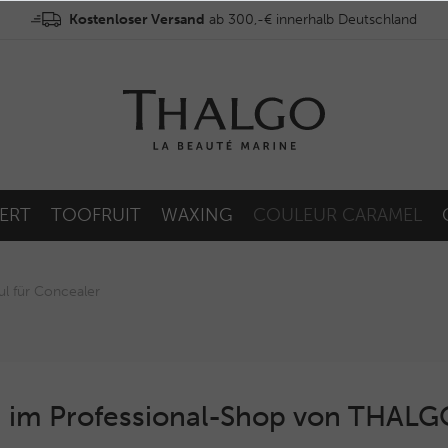
Kostenloser Versand
ab 300,-€ innerhalb Deutschland
ERT
TOOFRUIT
WAXING
COULEUR CARAMEL
l für Concealer
 im Professional-Shop von THAL