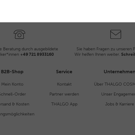
e Beratung durch ausgebildete
Sie haben Fragen zu unseren 
iker*innen
+49 721 8933160
Wir helfen Ihnen weiter.
Schrei
B2B-Shop
Service
Unternehme
Mein Konto
Kontakt
Über THALGO COSM
Schnell-Order
Partner werden
Unser Engageme
rsand & Kosten
THALGO App
Jobs & Karriere
ungsmöglichkeiten