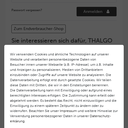
Passwort vergessen?
Anmelden
Zum Endverbraucher-Shop
Sie interessieren sich dafür, THALGO
COSMETIC Partner und Depositär zu
werden?
Wir verwenden Cookies und ähnliche Technologien auf unserer
Website und verarbeiten personenbezogene Daten von
Hohe Servicequalität und ein exzellentes Markenimage
Besucher:innen unserer Webseite (z.B. IP-Adresse), um z.B. Inhalte
haben bei
THALGO COSMETIC
oberste Priorität.
und Anzeigen zu personalisieren, Medien von Drittanbietern
Anspruchsvollen Endverbrauchern möchten wir ein
einzubinden oder Zugriffe auf unsere Website zu analysieren. Die
hohes Qualitätsniveau und gleichzeitig eine
Datenverarbeitung erfolgt erst durch gesetzte Cookies. Wir teilen
diese Daten mit Dritten, die wir in den Einstellungen benennen.
überdurchschnittliche Behandlungs- und Serviceleistung
Die Datenverarbeitung kann mit Einwilligung oder aufgrund eines
gewährleisten. Deshalb haben wir ein selektives
berechtigten Interesses erfolgen. Die Zustimmung kann erteilt oder
Vertriebssystem eingeführt.
THALGO COSMETIC
Partner
abgelehnt werden. Es besteht das Recht, nicht einzuwilligen und die
werden auf diese Weise wirtschaftlich unterstützt,
Einwilligung zu einem späteren Zeitpunkt zu ändern oder zu
während Endverbrauchern eine stets gleichbleibend hohe
widerrufen. Beachten Sie unser
Impressum
und weitere Hinweise zur
Dienstleistungsqualität und ein innovatives Produkt- und
Verwendung personenbezogener Daten in unserer
Daten­schutz­
erklärung
.
Behandlungsprogramm geboten wird.