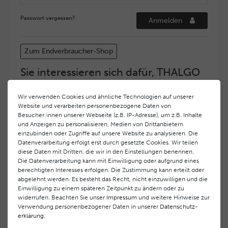
Passwort vergessen?
Anmelden
Zum Endverbraucher-Shop
Sie interessieren sich dafür, THALGO
COSMETIC Partner und Depositär zu
werden?
Wir verwenden Cookies und ähnliche Technologien auf unserer
Website und verarbeiten personenbezogene Daten von
Hohe Servicequalität und ein exzellentes Markenimage
Besucher:innen unserer Webseite (z.B. IP-Adresse), um z.B. Inhalte
haben bei
THALGO COSMETIC
oberste Priorität.
und Anzeigen zu personalisieren, Medien von Drittanbietern
Anspruchsvollen Endverbrauchern möchten wir ein
einzubinden oder Zugriffe auf unsere Website zu analysieren. Die
hohes Qualitätsniveau und gleichzeitig eine
Datenverarbeitung erfolgt erst durch gesetzte Cookies. Wir teilen
diese Daten mit Dritten, die wir in den Einstellungen benennen.
überdurchschnittliche Behandlungs- und Serviceleistung
Die Datenverarbeitung kann mit Einwilligung oder aufgrund eines
gewährleisten. Deshalb haben wir ein selektives
berechtigten Interesses erfolgen. Die Zustimmung kann erteilt oder
Vertriebssystem eingeführt.
THALGO COSMETIC
Partner
abgelehnt werden. Es besteht das Recht, nicht einzuwilligen und die
werden auf diese Weise wirtschaftlich unterstützt,
Einwilligung zu einem späteren Zeitpunkt zu ändern oder zu
während Endverbrauchern eine stets gleichbleibend hohe
widerrufen. Beachten Sie unser
Impressum
und weitere Hinweise zur
Dienstleistungsqualität und ein innovatives Produkt- und
Verwendung personenbezogener Daten in unserer
Daten­schutz­
erklärung
.
Behandlungsprogramm geboten wird.