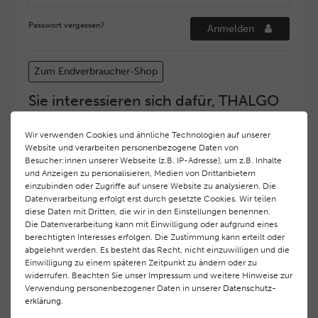
Passwort vergessen?
Anmelden
Zum Endverbraucher-Shop
Sie interessieren sich dafür, THALGO
COSMETIC Partner und Depositär zu
werden?
Wir verwenden Cookies und ähnliche Technologien auf unserer
Website und verarbeiten personenbezogene Daten von
Hohe Servicequalität und ein exzellentes Markenimage
Besucher:innen unserer Webseite (z.B. IP-Adresse), um z.B. Inhalte
haben bei
THALGO COSMETIC
oberste Priorität.
und Anzeigen zu personalisieren, Medien von Drittanbietern
Anspruchsvollen Endverbrauchern möchten wir ein
einzubinden oder Zugriffe auf unsere Website zu analysieren. Die
hohes Qualitätsniveau und gleichzeitig eine
Datenverarbeitung erfolgt erst durch gesetzte Cookies. Wir teilen
diese Daten mit Dritten, die wir in den Einstellungen benennen.
überdurchschnittliche Behandlungs- und Serviceleistung
Die Datenverarbeitung kann mit Einwilligung oder aufgrund eines
gewährleisten. Deshalb haben wir ein selektives
berechtigten Interesses erfolgen. Die Zustimmung kann erteilt oder
Vertriebssystem eingeführt.
THALGO COSMETIC
Partner
abgelehnt werden. Es besteht das Recht, nicht einzuwilligen und die
werden auf diese Weise wirtschaftlich unterstützt,
Einwilligung zu einem späteren Zeitpunkt zu ändern oder zu
während Endverbrauchern eine stets gleichbleibend hohe
widerrufen. Beachten Sie unser
Impressum
und weitere Hinweise zur
Dienstleistungsqualität und ein innovatives Produkt- und
Verwendung personenbezogener Daten in unserer
Daten­schutz­
erklärung
.
Behandlungsprogramm geboten wird.